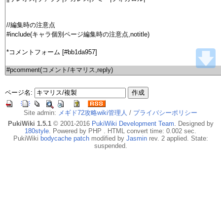
ページ名:
Site admin:
メギド72攻略wiki管理人
/
プライバシーポリシー
PukiWiki 1.5.1
© 2001-2016
PukiWiki Development Team
. Designed by
180style
. Powered by PHP . HTML convert time: 0.002 sec.
PukiWiki
bodycache patch
modified by
Jasmin
rev. 2 applied. State:
suspended.