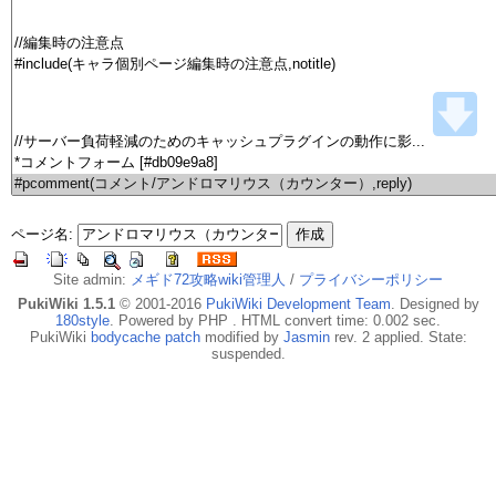
ページ名:
Site admin:
メギド72攻略wiki管理人
/
プライバシーポリシー
PukiWiki 1.5.1
© 2001-2016
PukiWiki Development Team
. Designed by
180style
. Powered by PHP . HTML convert time: 0.002 sec.
PukiWiki
bodycache patch
modified by
Jasmin
rev. 2 applied. State:
suspended.