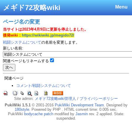
メギド72攻略wiki
Menu
ページ名の変更
当サイトは2023年4月9日に更新を停止しました。
後発wiki：
https://wikiwiki.jp/megido72/
戦闘システムについて
の名前を変更します。
新しい名前:
関連ページもリネームする
関連ページ
コメント/戦闘システムについて
Site admin:
メギド72攻略wiki管理人
/
プライバシーポリシー
PukiWiki 1.5.1
© 2001-2016
PukiWiki Development Team
. Designed by
180style
. Powered by PHP . HTML convert time: 0.005 sec.
PukiWiki
bodycache patch
modified by
Jasmin
rev. 2 applied. State:
suspended.