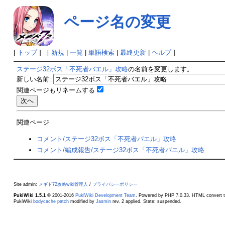
ページ名の変更
[
トップ
] [
新規
|
一覧
|
単語検索
|
最終更新
|
ヘルプ
]
ステージ32ボス「不死者バエル」攻略
の名前を変更します。
新しい名前:
関連ページもリネームする
関連ページ
コメント/ステージ32ボス「不死者バエル」攻略
コメント/編成報告/ステージ32ボス「不死者バエル」攻略
Site admin:
メギド72攻略wiki管理人
/
プライバシーポリシー
PukiWiki 1.5.1
© 2001-2016
PukiWiki Development Team
. Powered by PHP 7.0.33. HTML convert t
PukiWiki
bodycache patch
modified by
Jasmin
rev. 2 applied. State: suspended.