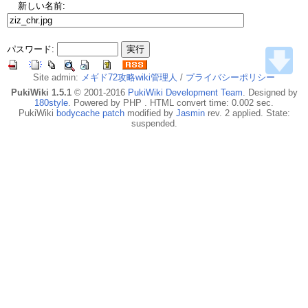
新しい名前:
パスワード:
Site admin:
メギド72攻略wiki管理人
/
プライバシーポリシー
PukiWiki 1.5.1
© 2001-2016
PukiWiki Development Team
. Designed by
180style
. Powered by PHP . HTML convert time: 0.002 sec.
PukiWiki
bodycache patch
modified by
Jasmin
rev. 2 applied. State:
suspended.