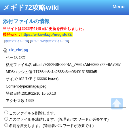
メギド72攻略wiki
Menu
添付ファイルの情報
当サイトは2023年4月9日に更新を停止しました。
後発wiki：
https://wikiwiki.jp/megido72/
[
添付ファイル一覧
] [
全ページの添付ファイル一覧
]
ziz_chr.jpg
ページ:ジズ
格納ファイル名:attach/E382B8E382BA_7A697A5F6368722E6A7067
MD5ハッシュ値:71736eb3a1a2565a3ce96d91315f83d5
サイズ:162.7KB (166606 bytes)
Content-type:image/jpeg
登録日時:2019/12/10 15:50:10
アクセス数:1339
このファイルを削除します。
このファイルを凍結します。(管理者パスワードが必要です)
名前を変更します。(管理者パスワードが必要です)