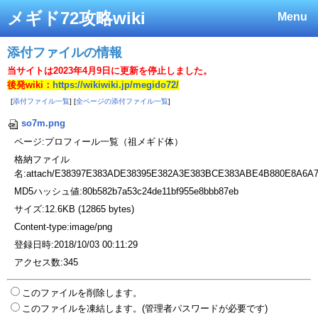
メギド72攻略wiki
Menu
添付ファイルの情報
当サイトは2023年4月9日に更新を停止しました。
後発wiki：
https://wikiwiki.jp/megido72/
[
添付ファイル一覧
] [
全ページの添付ファイル一覧
]
so7m.png
ページ:プロフィール一覧（祖メギド体）
格納ファイル
名:attach/E38397E383ADE38395E382A3E383BCE383ABE4B880E8A6A
MD5ハッシュ値:80b582b7a53c24de11bf955e8bbb87eb
サイズ:12.6KB (12865 bytes)
Content-type:image/png
登録日時:2018/10/03 00:11:29
アクセス数:345
このファイルを削除します。
このファイルを凍結します。(管理者パスワードが必要です)