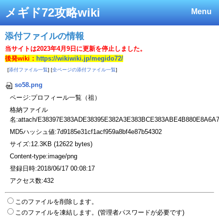
メギド72攻略wiki
Menu
添付ファイルの情報
当サイトは2023年4月9日に更新を停止しました。
後発wiki：
https://wikiwiki.jp/megido72/
[
添付ファイル一覧
] [
全ページの添付ファイル一覧
]
so58.png
ページ:プロフィール一覧（祖）
格納ファイル
名:attach/E38397E383ADE38395E382A3E383BCE383ABE4B880E8A6A
MD5ハッシュ値:7d9185e31cf1acf959a8bf4e87b54302
サイズ:12.3KB (12622 bytes)
Content-type:image/png
登録日時:2018/06/17 00:08:17
アクセス数:432
このファイルを削除します。
このファイルを凍結します。(管理者パスワードが必要です)