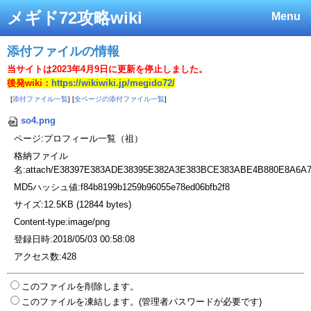
メギド72攻略wiki
Menu
添付ファイルの情報
当サイトは2023年4月9日に更新を停止しました。
後発wiki：
https://wikiwiki.jp/megido72/
[
添付ファイル一覧
] [
全ページの添付ファイル一覧
]
so4.png
ページ:プロフィール一覧（祖）
格納ファイル
名:attach/E38397E383ADE38395E382A3E383BCE383ABE4B880E8A6A
MD5ハッシュ値:f84b8199b1259b96055e78ed06bfb2f8
サイズ:12.5KB (12844 bytes)
Content-type:image/png
登録日時:2018/05/03 00:58:08
アクセス数:428
このファイルを削除します。
このファイルを凍結します。(管理者パスワードが必要です)