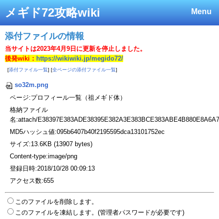
メギド72攻略wiki
Menu
添付ファイルの情報
当サイトは2023年4月9日に更新を停止しました。
後発wiki：
https://wikiwiki.jp/megido72/
[
添付ファイル一覧
] [
全ページの添付ファイル一覧
]
so32m.png
ページ:プロフィール一覧（祖メギド体）
格納ファイル
名:attach/E38397E383ADE38395E382A3E383BCE383ABE4B880E8A6A
MD5ハッシュ値:095b6407b40f2195595dca13101752ec
サイズ:13.6KB (13907 bytes)
Content-type:image/png
登録日時:2018/10/28 00:09:13
アクセス数:655
このファイルを削除します。
このファイルを凍結します。(管理者パスワードが必要です)