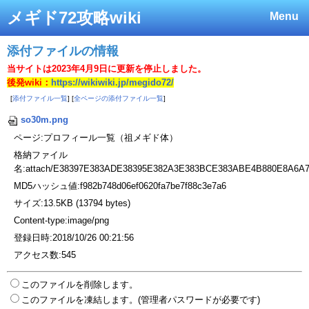
メギド72攻略wiki
Menu
添付ファイルの情報
当サイトは2023年4月9日に更新を停止しました。
後発wiki：
https://wikiwiki.jp/megido72/
[
添付ファイル一覧
] [
全ページの添付ファイル一覧
]
so30m.png
ページ:プロフィール一覧（祖メギド体）
格納ファイル
名:attach/E38397E383ADE38395E382A3E383BCE383ABE4B880E8A6A
MD5ハッシュ値:f982b748d06ef0620fa7be7f88c3e7a6
サイズ:13.5KB (13794 bytes)
Content-type:image/png
登録日時:2018/10/26 00:21:56
アクセス数:545
このファイルを削除します。
このファイルを凍結します。(管理者パスワードが必要です)