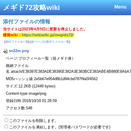
メギド72攻略wiki
Menu
添付ファイルの情報
当サイトは2023年4月9日に更新を停止しました。
後発wiki：
https://wikiwiki.jp/megido72/
[
添付ファイル一覧
] [
全ページの添付ファイル一覧
]
so22m.png
ページ:プロフィール一覧（祖メギド体）
格納ファイル
名:attach/E38397E383ADE38395E382A3E383BCE383ABE4B880E8A6A
MD5ハッシュ値:2e5b67e954d8b1d94cbd787f9a5f4562
サイズ:12.2KB (12449 bytes)
Content-type:image/png
登録日時:2018/10/18 01:28:59
アクセス数:548
このファイルを削除します。
このファイルを凍結します。(管理者パスワードが必要です)