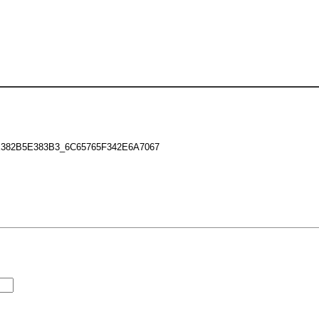
82B5E383B3_6C65765F342E6A7067