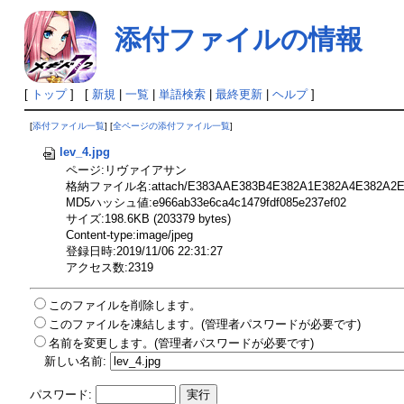
添付ファイルの情報
[
トップ
] [
新規
|
一覧
|
単語検索
|
最終更新
|
ヘルプ
]
[
添付ファイル一覧
] [
全ページの添付ファイル一覧
]
lev_4.jpg
ページ:リヴァイアサン
格納ファイル名:attach/E383AAE383B4E382A1E382A4E382A2E3
MD5ハッシュ値:e966ab33e6ca4c1479fdf085e237ef02
サイズ:198.6KB (203379 bytes)
Content-type:image/jpeg
登録日時:2019/11/06 22:31:27
アクセス数:2319
このファイルを削除します。
このファイルを凍結します。(管理者パスワードが必要です)
名前を変更します。(管理者パスワードが必要です)
新しい名前:
パスワード: