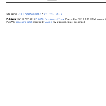
Site admin:
メギド72攻略wiki管理人
/
プライバシーポリシー
PukiWiki 1.5.1
© 2001-2016
PukiWiki Development Team
. Powered by PHP 7.0.33. HTML convert t
PukiWiki
bodycache patch
modified by
Jasmin
rev. 2 applied. State: suspended.