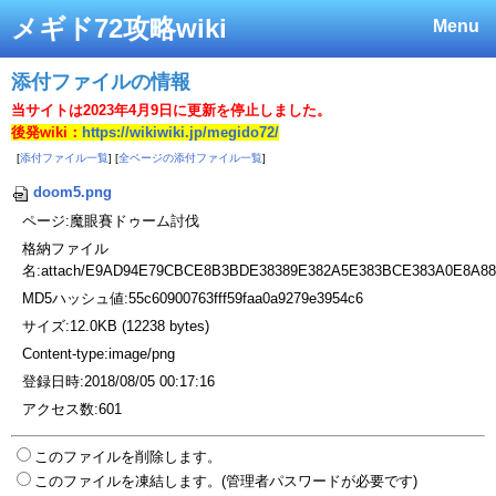
メギド72攻略wiki
Menu
添付ファイルの情報
当サイトは2023年4月9日に更新を停止しました。
後発wiki：
https://wikiwiki.jp/megido72/
[
添付ファイル一覧
] [
全ページの添付ファイル一覧
]
doom5.png
ページ:魔眼賽ドゥーム討伐
格納ファイル
名:attach/E9AD94E79CBCE8B3BDE38389E382A5E383BCE383A0E8A88
MD5ハッシュ値:55c60900763fff59faa0a9279e3954c6
サイズ:12.0KB (12238 bytes)
Content-type:image/png
登録日時:2018/08/05 00:17:16
アクセス数:601
このファイルを削除します。
このファイルを凍結します。(管理者パスワードが必要です)