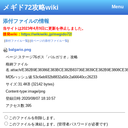
メギド72攻略wiki
Menu
添付ファイルの情報
当サイトは2023年4月9日に更新を停止しました。
後発wiki：
https://wikiwiki.jp/megido72/
[
添付ファイル一覧
] [
全ページの添付ファイル一覧
]
balgario.png
ページ:ステージ76ボス「バルガリオ」攻略
格納ファイル
名:attach/E382B9E38386E383BCE382B83736E3839CE382B9E3808CE
MD5ハッシュ値:53c6eb932b8832a50c2a66640cc26233
サイズ:31.4KB (32142 bytes)
Content-type:image/png
登録日時:2020/08/07 18:10:57
アクセス数:395
このファイルを削除します。
このファイルを凍結します。(管理者パスワードが必要です)