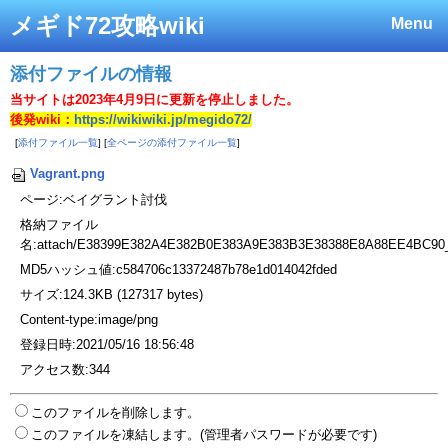
メギド72攻略wiki
Menu
添付ファイルの情報
当サイトは2023年4月9日に更新を停止しました。
後発wiki：
https://wikiwiki.jp/megido72/
[
添付ファイル一覧
] [
全ページの添付ファイル一覧
]
Vagrant.png
ページ:ベイグラント討伐
格納ファイル
名:attach/E38399E382A4E382B0E383A9E383B3E38388E8A88EE4BC90
MD5ハッシュ値:c584706c13372487b78e1d014042fded
サイズ:124.3KB (127317 bytes)
Content-type:image/png
登録日時:2021/05/16 18:56:48
アクセス数:344
このファイルを削除します。
このファイルを凍結します。(管理者パスワードが必要です)