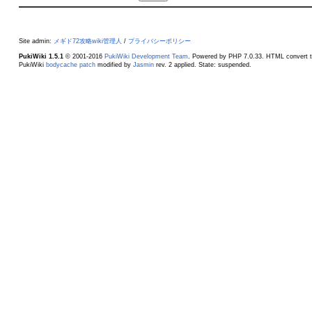
Site admin:
メギド72攻略wiki管理人
/
プライバシーポリシー
PukiWiki 1.5.1
© 2001-2016
PukiWiki Development Team
. Powered by PHP 7.0.33. HTML convert t
PukiWiki
bodycache patch
modified by
Jasmin
rev. 2 applied. State: suspended.