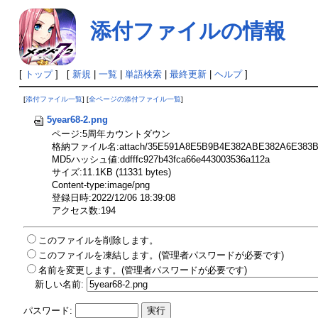
添付ファイルの情報
[
トップ
] [
新規
|
一覧
|
単語検索
|
最終更新
|
ヘルプ
]
[
添付ファイル一覧
] [
全ページの添付ファイル一覧
]
5year68-2.png
ページ:5周年カウントダウン
格納ファイル名:attach/35E591A8E5B9B4E382ABE382A6E383B3E
MD5ハッシュ値:ddfffc927b43fca66e443003536a112a
サイズ:11.1KB (11331 bytes)
Content-type:image/png
登録日時:2022/12/06 18:39:08
アクセス数:194
このファイルを削除します。
このファイルを凍結します。(管理者パスワードが必要です)
名前を変更します。(管理者パスワードが必要です)
新しい名前:
パスワード: