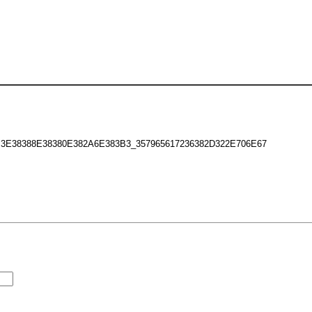
38388E38380E382A6E383B3_357965617236382D322E706E67