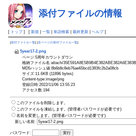
添付ファイルの情報
[
トップ
] [
新規
|
一覧
|
単語検索
|
最終更新
|
ヘルプ
]
[
添付ファイル一覧
] [
全ページの添付ファイル一覧
]
5year17-2.png
ページ:5周年カウントダウン
格納ファイル名:attach/35E591A8E5B9B4E382ABE382A6E383B3E
MD5ハッシュ値:8b6b8c8eb76ae65bcd1383fc2b2a08cb
サイズ:11.6KB (11896 bytes)
Content-type:image/png
登録日時:2022/11/06 13:55:23
アクセス数:194
このファイルを削除します。
このファイルを凍結します。(管理者パスワードが必要です)
名前を変更します。(管理者パスワードが必要です)
新しい名前:
パスワード: