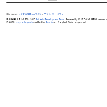
Site admin:
メギド72攻略wiki管理人
/
プライバシーポリシー
PukiWiki 1.5.1
© 2001-2016
PukiWiki Development Team
. Powered by PHP 7.0.33. HTML convert t
PukiWiki
bodycache patch
modified by
Jasmin
rev. 2 applied. State: suspended.