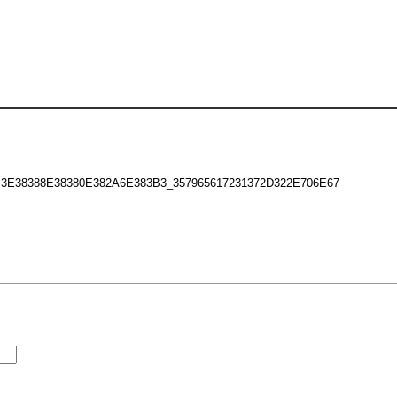
38388E38380E382A6E383B3_357965617231372D322E706E67