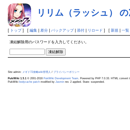
リリム（ラッシュ） の
[
トップ
] [
編集
|
差分
|
バックアップ
|
添付
|
リロード
] [
新規
|
一覧
凍結解除用のパスワードを入力してください。
Site admin:
メギド72攻略wiki管理人
/
プライバシーポリシー
PukiWiki 1.5.1
© 2001-2016
PukiWiki Development Team
. Powered by PHP 7.0.33. HTML convert t
PukiWiki
bodycache patch
modified by
Jasmin
rev. 2 applied. State: suspended.