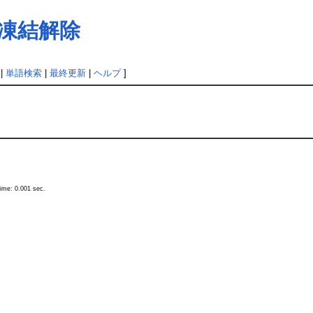
凍結解除
|
単語検索
|
最終更新
|
ヘルプ
]
ime: 0.001 sec.