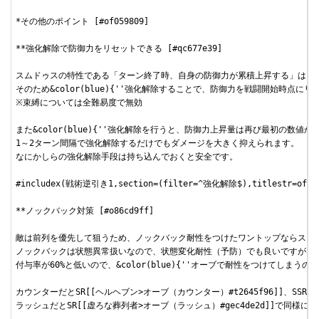
*その他のポイント [#of059809]

**強化解除で防御力をリセットできる [#qc677e39]

スムドゥスの特性である「ターン終了時、自身の防御力が累積上昇する」は、強
そのため&color(blue){''強化解除することで、防御力を戦闘開始時点にリ
※束縛については全難易度で無効

また&color(blue){''強化解除を行うと、防御力上昇量は再び最初の数値から
1～2ターン間隔で強化解除するだけでもダメージを大きく抑えられます。

なにかしらの強化解除手段は持ち込んでおくと安全です。

#includex(戦術逆引き1,section=(filter=^強化解除$),titlestr=off,fi
**ノックバック対策 [#o86cd9ff]

敵は前列を優先して狙うため、ノックバック耐性をつけたワントップならスキル
ノックバックは状態異常扱いなので、状態変化耐性（予防）でも良いですが、

付与率が60%と低いので、&color(blue){''オーブで耐性をつけてしまうのが
カウンターだとSR[[ヘルヘブン>オーブ（カウンター）#t2645f96]]、SSR
ラッシュだとSR[[虚ろな葬列者>オーブ（ラッシュ）#gec4de2d]]で同様に