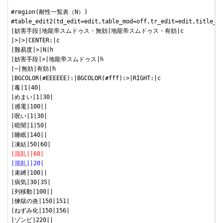
#region(耐性一覧表（N）)

#table_edit2(td_edit=edit,table_mod=off,tr_edit=edit,title_r=
|妨害手段|地龍帝スムドゥス・無効|地龍帝スムドゥス・有効|c

|>|>|CENTER:|c

|難易度|>|N|h

|妨害手段|>|地龍帝スムドゥス|h

|~|無効|有効|h

|BGCOLOR(#EEEEEE):|BGCOLOR(#fff):>|RIGHT:|c

|毒|1|40|

|めまい|1|30|

|感電|100||

|呪い|1|30|

|暗闇|1|50|

|睡眠|140||

|混乱||60|
|混乱||20|
|束縛|100||

|病気|30|35|

|列移動|100||

|煉獄の炎|150|151|

|ねずみ化|150|156|
