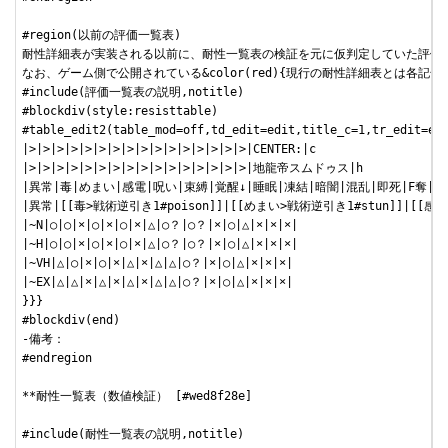
#region(以前の評価一覧表)

耐性詳細表が実装される以前に、耐性一覧表の検証を元に仮判定していた評価一
なお、ゲーム側で公開されている&color(red){現行の耐性詳細表とは各記
#include(評価一覧表の説明,notitle)

#blockdiv(style:resisttable)

#table_edit2(table_mod=off,td_edit=edit,title_c=1,tr_edit=edi
|>|>|>|>|>|>|>|>|>|>|>|>|>|>|>|>|CENTER:|c

|>|>|>|>|>|>|>|>|>|>|>|>|>|>|>|>|地龍帝スムドゥス|h

|異常|毒|めまい|感電|呪い|束縛|覚醒↓|睡眠|凍結|暗闇|混乱|即死|F奪|F壊
|異常|[[毒>戦術逆引き1#poison]]|[[めまい>戦術逆引き1#stun]]|[[感電>
|~N|○|○|×|○|×|○|×|△|○？|○？|×|○|△|×|×|×|

|~H|○|○|×|○|×|○|×|△|○？|○？|×|○|△|×|×|×|

|~VH|△|○|×|○|×|△|×|△|△|○？|×|○|△|×|×|×|

|~EX|△|△|×|△|×|△|×|△|△|○？|×|○|△|×|×|×|

}}}

#blockdiv(end)

-備考：

#endregion

**耐性一覧表（数値検証） [#wed8f28e]

#include(耐性一覧表の説明,notitle)
