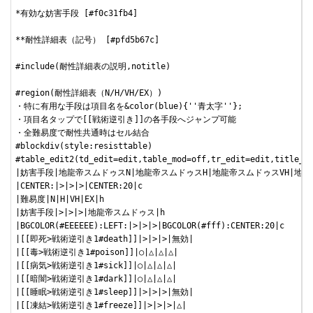
*有効な妨害手段 [#f0c31fb4]

**耐性詳細表（記号） [#pfd5b67c]

#include(耐性詳細表の説明,notitle)

#region(耐性詳細表（N/H/VH/EX）)

・特に有用な手段は項目名を&color(blue){''青太字''};

・項目名タップで[[戦術逆引き]]の各手段へジャンプ可能

・全難易度で耐性共通時はセル結合

#blockdiv(style:resisttable)

#table_edit2(td_edit=edit,table_mod=off,tr_edit=edit,title_
|妨害手段|地龍帝スムドゥスN|地龍帝スムドゥスH|地龍帝スムドゥスVH|地龍帝
|CENTER:|>|>|>|CENTER:20|c

|難易度|N|H|VH|EX|h

|妨害手段|>|>|>|地龍帝スムドゥス|h

|BGCOLOR(#EEEEEE):LEFT:|>|>|>|BGCOLOR(#fff):CENTER:20|c

|[[即死>戦術逆引き1#death]]|>|>|>|無効|

|[[毒>戦術逆引き1#poison]]|○|△|△|△|

|[[病気>戦術逆引き1#sick]]|○|△|△|△|

|[[暗闇>戦術逆引き1#dark]]|○|△|△|△|

|[[睡眠>戦術逆引き1#sleep]]|>|>|>|無効|

|[[凍結>戦術逆引き1#freeze]]|>|>|>|△|
