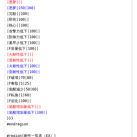
|悪夢|||
|悪夢|150|160|
|完殺||100|

|即死|100||

|執心||100|

|攻撃力低下|100||

|防御力低下|100||

|素早さ低下|100||

|火耐性低下|||
|雷耐性低下|||
|火耐性低下|100||
|雷耐性低下|100||
|F破壊|70|80|

|F奪取|5|25|

|覚醒減少|50|60|

|F転換|1|60|

|覚醒増加量低下|||
|覚醒増加量低下|100||
}}}

#endregion

#region(耐性一覧表（EX）)
