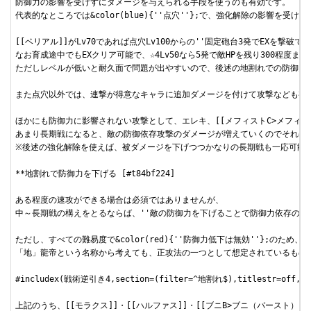
防御力の影響を受けずにダメージを与えられる手段を使うのも有効です。

代表的なところでは&color(blue){''点穴''};で、強化解除の影響を受
[[ベリアル]]がLv70であれば点穴Lv100からの''固定砲台3発でEXを撃破でき
なお育成途中でもEXクリア可能で、☆4Lv50なら5発で敵HPを残り300程度まで
ただしレベルが低いと耐久面で問題が出やすいので、後述の地割れでの防御力低
また点穴以外では、連撃が得意なキャラに追加ダメージを付けて攻撃なども有効
ほかにも防御力に影響されない攻撃として、エレキ、[[メフィストC>メフィス
あまり長期戦になると、敵の防御依存攻撃のダメージが増えていくのでそれほど
※後述の強化解除を使えば、被ダメージを下げつつかなりの長期戦も一応可能で
**地割れで防御力を下げる [#t84bf224]

ある程度の速攻ができる場合は必須ではありませんが、

中～長期戦の構えをとるならば、''敵の防御力を下げることで防御力依存の技ダ
ただし、すべての難易度で&color(red){''防御力低下は無効''};のため、&
「地」龍帝という名称から考えても、正攻法の一つとして想定されているものと
#includex(戦術逆引き4,section=(filter=^地割れ$),titlestr=off,fir
上記のうち、[[モラクス]]・[[ハルファス]]・[[ブニB>ブニ（バースト