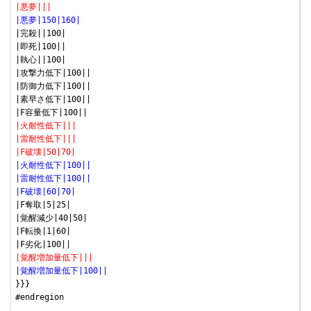
|悪夢|||
|悪夢|150|160|
|完殺||100|

|即死|100||

|執心||100|

|攻撃力低下|100||

|防御力低下|100||

|素早さ低下|100||

|火耐性低下|||
|雷耐性低下|||
|F破壊|50|70|
|火耐性低下|100||
|雷耐性低下|100||
|F破壊|60|70|
|F奪取|5|25|

|覚醒減少|40|50|

|F転換|1|60|

|覚醒増加量低下|||
|覚醒増加量低下|100||
}}}

#endregion
