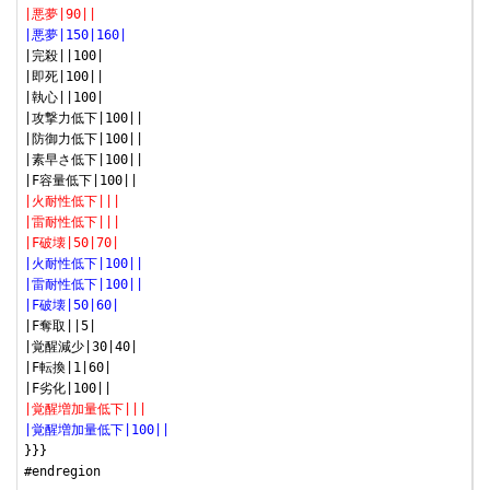
|悪夢|90||
|悪夢|150|160|
|完殺||100|

|即死|100||

|執心||100|

|攻撃力低下|100||

|防御力低下|100||

|素早さ低下|100||

|火耐性低下|||
|雷耐性低下|||
|F破壊|50|70|
|火耐性低下|100||
|雷耐性低下|100||
|F破壊|50|60|
|F奪取||5|

|覚醒減少|30|40|

|F転換|1|60|

|覚醒増加量低下|||
|覚醒増加量低下|100||
}}}

#endregion
