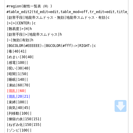
#region(耐性一覧表（H）)

#table_edit2(td_edit=edit,table_mod=off,tr_edit=edit,title_r=
|妨害手段|地龍帝スムドゥス・無効|地龍帝スムドゥス・有効|c

|>|>|CENTER:|c

|難易度|>|H|h

|妨害手段|>|地龍帝スムドゥス|h

|~|無効|有効|h

|BGCOLOR(#EEEEEE):|BGCOLOR(#fff):>|RIGHT:|c

|毒|40|41|

|めまい|30|40|

|感電|100||

|呪い|30|40|

|暗闇|1|50|

|睡眠|140||

|混乱||60|
|混乱|20|21|
|束縛|100||

|病気|40|45|

|列移動|100||

|煉獄の炎|150|151|

|ねずみ化|150|155|
