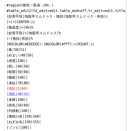
#region(耐性一覧表（VH）)

#table_edit2(td_edit=edit,table_mod=off,tr_edit=edit,title_r=
|妨害手段|地龍帝スムドゥス・無効|地龍帝スムドゥス・有効|c

|>|>|CENTER:|c

|難易度|>|VH|h

|妨害手段|>|地龍帝スムドゥス|h

|~|無効|有効|h

|BGCOLOR(#EEEEEE):|BGCOLOR(#fff):>|RIGHT:|c

|毒|50|51|

|めまい|40|50|

|感電|100||

|呪い|40|50|

|暗闇|50|60|

|睡眠|140||

|混乱|1|60|
|混乱|30|31|
|束縛|100||

|病気|50|60|

|列移動|100||

|煉獄の炎|150|160|

|ねずみ化|150|155|
