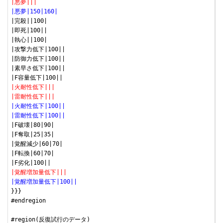
|悪夢|||
|悪夢|150|160|
|完殺||100|

|即死|100||

|執心||100|

|攻撃力低下|100||

|防御力低下|100||

|素早さ低下|100||

|火耐性低下|||
|雷耐性低下|||
|火耐性低下|100||
|雷耐性低下|100||
|F破壊|80|90|

|F奪取|25|35|

|覚醒減少|60|70|

|F転換|60|70|

|覚醒増加量低下|||
|覚醒増加量低下|100||
}}}

#endregion

#region(反復試行のデータ)
