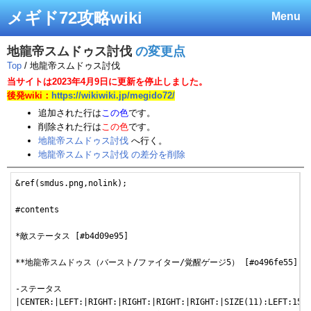
メギド72攻略wiki
Menu
地龍帝スムドゥス討伐
の変更点
Top
/ 地龍帝スムドゥス討伐
当サイトは2023年4月9日に更新を停止しました。
後発wiki：
https://wikiwiki.jp/megido72/
追加された行は
この色
です。
削除された行は
この色
です。
地龍帝スムドゥス討伐
へ行く。
地龍帝スムドゥス討伐 の差分を削除
&ref(smdus.png,nolink);

#contents

*敵ステータス [#b4d09e95]

**地龍帝スムドゥス（バースト/ファイター/覚醒ゲージ5） [#o496fe55]

-ステータス

|CENTER:|LEFT:|RIGHT:|RIGHT:|RIGHT:|RIGHT:|SIZE(11):LEFT:150|