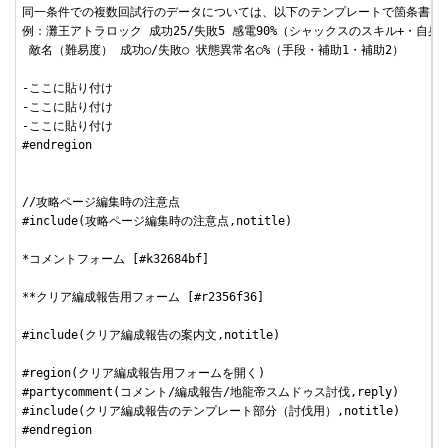
同一条件での複数回試行のデータについては、以下のテンプレートで箇条書き行
例：灘王アトラロック 成功25/失敗5 感電90%（シャックスのスキル+・自身ME
 敵名（難易度） 成功○/失敗○ 状態異常名○%（手段・補助1・補助2）

-ここに貼り付け

-ここに貼り付け

-ここに貼り付け

#endregion

//攻略ページ編集時の注意点

#include(攻略ページ編集時の注意点,notitle)

*コメントフォーム [#k32684bf]

**クリア編成報告用フォーム [#r2356f36]

#include(クリア編成報告の案内文,notitle)

#region(クリア編成報告用フォームを開く)

#partycomment(コメント/編成報告/地龍帝スムドゥス討伐,reply)

#include(クリア編成報告のテンプレート部分（討伐用）,notitle)

#endregion
