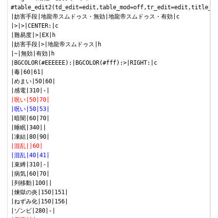
#table_edit2(td_edit=edit,table_mod=off,tr_edit=edit,title_r=
|妨害手段|地龍帝スムドゥス・無効|地龍帝スムドゥス・有効|c

|>|>|CENTER:|c

|難易度|>|EX|h

|妨害手段|>|地龍帝スムドゥス|h

|~|無効|有効|h

|BGCOLOR(#EEEEEE):|BGCOLOR(#fff):>|RIGHT:|c

|毒|60|61|

|めまい|50|60|

|呪い|50|70|
|呪い|50|53|
|暗闇|60|70|

|睡眠|340||

|混乱||60|
|混乱|40|41|
|束縛|310|-|

|病気|60|70|

|列移動|100||

|煉獄の炎|150|151|

|ねずみ化|150|156|
