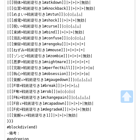
|[[弱体>戦術逆引き1#atkdown]]|>|>|>|無効|

|[[位置>戦術逆引き1#knockback]]|>|>|>|無効|

|[[めまい>戦術逆引き1#stun]]|○|○|△|△|

|[[感電>戦術逆引き1#shock]]|>|>|>|無効|

|[[呪い>戦術逆引き1#curse]]|○|○|△|△|

|[[束縛>戦術逆引き1#bind]]|>|>|>|無効|

|[[混乱>戦術逆引き1#confuse]]|○|○|○|△|

|[[煉獄>戦術逆引き1#rengoku]]|>|>|>|×|

|[[ねずみ>戦術逆引き1#mouse]]|>|>|>|×|

|[[ゾンビ>戦術逆引き1#zombie]]|>|>|>|無効|

|[[悪夢>戦術逆引き1#nightmare]]|>|>|>|×|

|[[完殺>戦術逆引き1#perfectkill]]|>|>|>|◎|

|[[執心>戦術逆引き1#obsession]]|>|>|>|◎|

|[[覚醒↓>戦術逆引き1#gaugedown]]|○|△|△|△|

|[[F壊>戦術逆引き1#break]]|>|>|>|△|

|[[F奪>戦術逆引き1#rob]]|◎|○|○|○|

|[[F転>戦術逆引き1#changepain]]|○|△|△|△|

|[[F容↓>戦術逆引き1#capadown]]|>|>|>|無効|

|[[F劣>戦術逆引き1#degradeA]]|>|>|>|無効|

|[[覚醒+↓>戦術逆引き1]]|>|>|>|無効|

}}}

#blockdiv(end)

-備考：

#endregion
