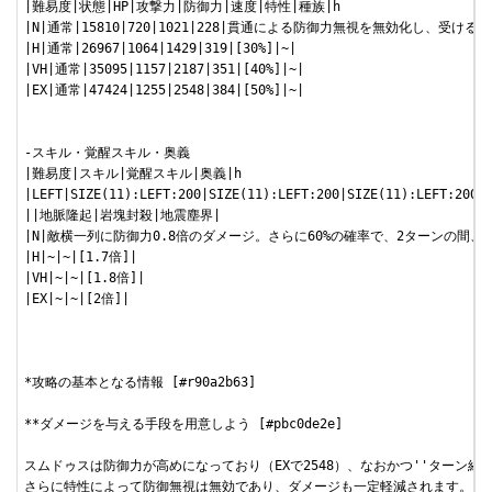
|難易度|状態|HP|攻撃力|防御力|速度|特性|種族|h

|N|通常|15810|720|1021|228|貫通による防御力無視を無効化し、受
|H|通常|26967|1064|1429|319|[30%]|~|

|VH|通常|35095|1157|2187|351|[40%]|~|

|EX|通常|47424|1255|2548|384|[50%]|~|

-スキル・覚醒スキル・奥義

|難易度|スキル|覚醒スキル|奥義|h

|LEFT|SIZE(11):LEFT:200|SIZE(11):LEFT:200|SIZE(11):LEFT:200|c
||地脈隆起|岩塊封殺|地震塵界|

|N|敵横一列に防御力0.8倍のダメージ。さらに60%の確率で、2ターンの間
|H|~|~|[1.7倍]|

|VH|~|~|[1.8倍]|

|EX|~|~|[2倍]|

*攻略の基本となる情報 [#r90a2b63]

**ダメージを与える手段を用意しよう [#pbc0de2e]

スムドゥスは防御力が高めになっており（EXで2548）、なおかつ''ターン経過
さらに特性によって防御無視は無効であり、ダメージも一定軽減されます。
