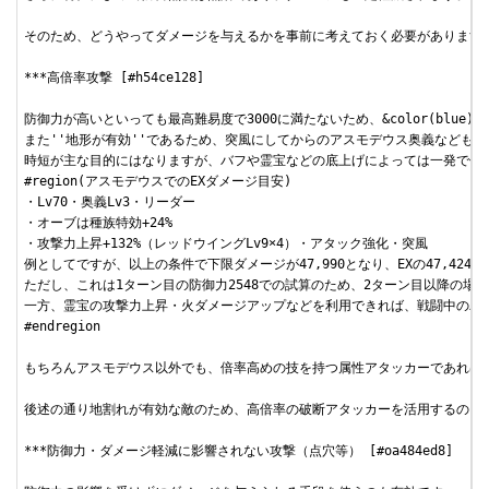
そのため、どうやってダメージを与えるかを事前に考えておく必要があります。
***高倍率攻撃 [#h54ce128]

防御力が高いといっても最高難易度で3000に満たないため、&color(blue)
また''地形が有効''であるため、突風にしてからのアスモデウス奥義なども通
時短が主な目的にはなりますが、バフや霊宝などの底上げによっては一発で倒す
#region(アスモデウスでのEXダメージ目安)

・Lv70・奥義Lv3・リーダー

・オーブは種族特効+24%

・攻撃力上昇+132%（レッドウイングLv9×4）・アタック強化・突風

例としてですが、以上の条件で下限ダメージが47,990となり、EXの47,424
ただし、これは1ターン目の防御力2548での試算のため、2ターン目以降の場
一方、霊宝の攻撃力上昇・火ダメージアップなどを利用できれば、戦闘中のバフ
#endregion

もちろんアスモデウス以外でも、倍率高めの技を持つ属性アタッカーであれば誰
後述の通り地割れが有効な敵のため、高倍率の破断アタッカーを活用するのもい
***防御力・ダメージ軽減に影響されない攻撃（点穴等） [#oa484ed8]
