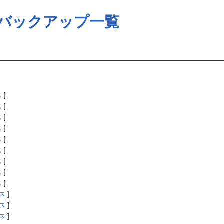
のバックアップ一覧
ス
]
ス
]
ス
]
ス
]
ス
]
ス
]
ス
]
ス
]
ス
]
ス
]
ス
]
ス
]