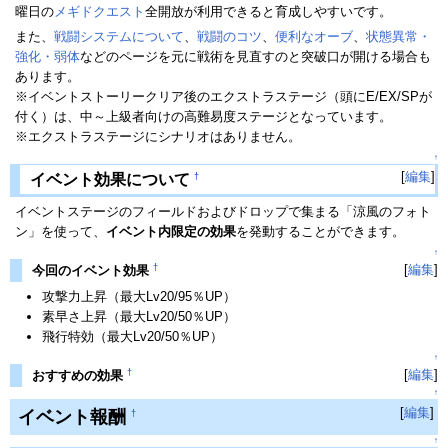
曜日の
メギドクエスト
全開放が利用できると育成しやすいです。
また、
戦闘システムについて
、
戦闘のコツ
、
便利なオーブ
、
状態異常・
強化・弱体
などのページを元に戦術を見直すのと突破口が開ける場合も
あります。
※イベントストーリークリア後のエクストラステージ（頭にE/EX/SPが
付く）は、中～上級者向けの高難易度ステージとなっています。
※エクストラステージにシナリオはありません。
↑
[
編集
]
†
イベント効果について
イベントステージのフィールドおよびドロップで集まる「涼風のフォト
ン」を使って、
イベント内限定の効果
を発動することができます。
↑
†
[
編集
]
今回のイベント効果
攻撃力上昇（最大Lv20/95％UP）
素早さ上昇（最大Lv20/50％UP）
飛行特効（最大Lv20/50％UP）
↑
†
[
編集
]
おすすめの効果
↑
[
編集
]
イベント報酬
†
↑