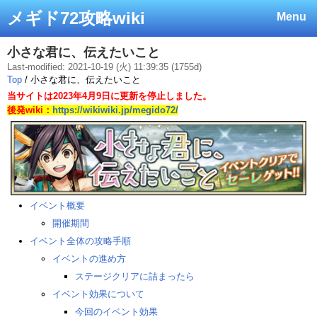
メギド72攻略wiki
Menu
小さな君に、伝えたいこと
Last-modified: 2021-10-19 (火) 11:39:35 (1755d)
Top
/ 小さな君に、伝えたいこと
当サイトは2023年4月9日に更新を停止しました。
後発wiki：
https://wikiwiki.jp/megido72/
イベント概要
開催期間
イベント全体の攻略手順
イベントの進め方
ステージクリアに詰まったら
イベント効果について
今回のイベント効果