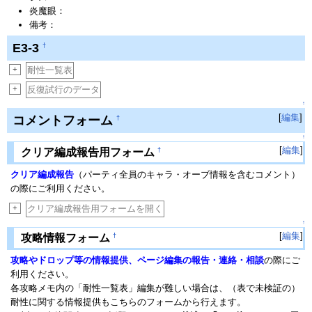
炎魔眼：
備考：
E3-3
†
+
耐性一覧表
+
反復試行のデータ
↑
[
編集
]
コメントフォーム
†
↑
[
編集
]
†
クリア編成報告用フォーム
クリア編成報告
（パーティ全員のキャラ・オーブ情報を含むコメント）
の際にご利用ください。
+
クリア編成報告用フォームを開く
↑
[
編集
]
†
攻略情報フォーム
攻略やドロップ等の情報提供、ページ編集の報告・連絡・相談
の際にご
利用ください。
各攻略メモ内の「耐性一覧表」編集が難しい場合は、（表で未検証の）
耐性に関する情報提供もこちらのフォームから行えます。