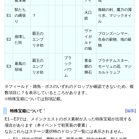
最深層
アイ
花
獣たち
無銘の剣、魔力の濁
火口
E1
の縄張
？
り水、マジックオイ
鉄
り
ル
ヴァ
覇王の
ブロンズハンマー、
崩壊し
イガ
E2
エンブ
生命の穀物、地の穀
た街
ルド
リオ幼
物
の焔
ブラ
覇王の
黄金
プラチナムスター、
暴風の
ック
E3
エンブ
郷の
モーリュの花、マジ
領域
バウ
リオ幼
輝石
カルトリュフ
ム
※フィールド・雑魚・ボスのいずれのドロップか確認できないため、複
数項目に？を表示しているところがあります。
※特殊宝箱については別項記載。
↑
†
[
編集
]
特殊宝箱について
E1～E3では、メインクエストのボス素材が入った特殊宝箱が出現する
場合があります（本イベントで初実装の要素）。
なおこれらはステージ選択時のドロップ一覧には表示されません。