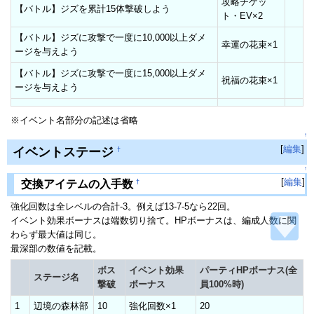
攻略チケッ
【バトル】ジズを累計15体撃破しよう
ト・EV×2
【バトル】ジズに攻撃で一度に10,000以上ダメ
幸運の花束×1
ージを与えよう
【バトル】ジズに攻撃で一度に15,000以上ダメ
祝福の花束×1
ージを与えよう
※イベント名部分の記述は省略
↑
[
編集
]
イベントステージ
†
↑
[
編集
]
†
交換アイテムの入手数
強化回数は全レベルの合計-3。例えば13-7-5なら22回。
イベント効果ボーナスは端数切り捨て。HPボーナスは、編成人数に関
わらず最大値は同じ。
最深部の数値を記載。
ボス
イベント効果
パーティHPボーナス(全
ステージ名
撃破
ボーナス
員100%時)
1
辺境の森林部
10
強化回数×1
20