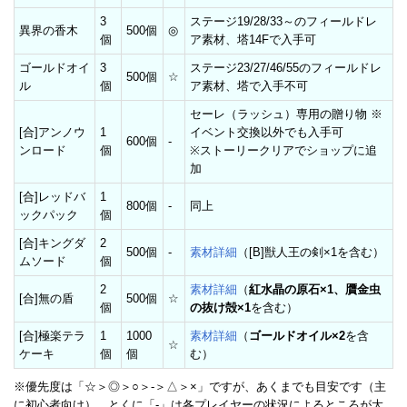
3
ステージ19/28/33～のフィールドレ
異界の香木
500個
◎
個
ア素材、塔14Fで入手可
ゴールドオイ
3
ステージ23/27/46/55のフィールドレ
500個
☆
ル
個
ア素材、塔で入手不可
セーレ（ラッシュ）専用の贈り物 ※
[合]アンノウ
1
イベント交換以外でも入手可
600個
-
ンロード
個
※ストーリークリアでショップに追
加
[合]レッドバ
1
800個
-
同上
ックパック
個
[合]キングダ
2
500個
-
素材詳細
（[B]獣人王の剣×1を含む）
ムソード
個
2
素材詳細
（
紅水晶の原石×1、贋金虫
[合]無の盾
500個
☆
個
の抜け殻×1
を含む）
[合]極楽テラ
1
1000
素材詳細
（
ゴールドオイル×2
を含
☆
ケーキ
個
個
む）
※優先度は「☆＞◎＞○＞-＞△＞×」ですが、あくまでも目安です（主
に初心者向け）。とくに「-」は各プレイヤーの状況によるところが大