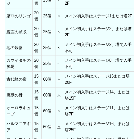
25個
×
ジ
個
2F
20
贖罪のリンゴ
25個
×
メイン初入手はステージ1または塔2F
個
20
メイン初入手はステージ2、または塔
慰霊の願糸
25個
×
個
2F
20
メイン初入手はステージ2、塔で入手
地の穀物
25個
×
個
不可
カマイタチの
20
メイン初入手はステージ8、塔で入手
25個
-
尻尾
個
不可
15
メイン初入手はステージ13または塔
古代蜂の蜜
60個
△
個
20F
15
メイン初入手はステージ14、または
魔獣の骨
60個
△
個
塔15F
オーロラキュ
15
メイン初入手はステージ11、または
60個
×
ーブ
個
塔7F
ハルマニアギ
15
メイン初入手はステージ16、または
60個
△
ア
個
塔25F