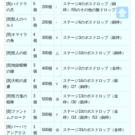
[B]ハイドラ
5
ステージ4のボスドロップ（銅
200個
-
の爪
個
枠）/55のその他の敵ドロップ
[B]獣人のベ
5
200個
-
ステージ6のボスドロップ（銅枠）
ルト
個
[B]キマイラ
4
300個
○
ステージ3のボスドロップ（銀枠）
の角
個
4
[B]怪人の杖
300個
△
ステージ10のボスドロップ（銅枠）
個
[B]地獄蟷螂
3
400個
○
ステージ2のボスドロップ（金枠）
の鎌
個
[B]大蛇の皮
4
ステージ16のボスドロップ（銀
400個
○
膚
個
枠）/27（銅枠）
[B]怪力鬼の
3
ステージ13のボスドロップ（金
500個
◎
棍棒
個
枠）/30（銀枠）
[B]ファント
3
ステージ10のボスドロップ（金
500個
○
ムクローク
個
枠）/33（銀枠）/53（銅枠）
[B]バーバリ
1
500個
◎
ステージ33のボスドロップ（金枠）
アンアクス
個