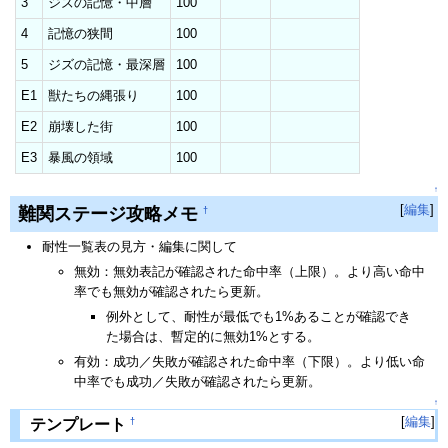
3
ジズの記憶・中層
100
4
記憶の狭間
100
5
ジズの記憶・最深層
100
E1
獣たちの縄張り
100
E2
崩壊した街
100
E3
暴風の領域
100
↑
[
編集
]
難関ステージ攻略メモ
†
耐性一覧表の見方・編集に関して
無効：無効表記が確認された命中率（上限）。より高い命中
率でも無効が確認されたら更新。
例外として、耐性が最低でも1%あることが確認でき
た場合は、暫定的に無効1%とする。
有効：成功／失敗が確認された命中率（下限）。より低い命
中率でも成功／失敗が確認されたら更新。
↑
[
編集
]
†
テンプレート