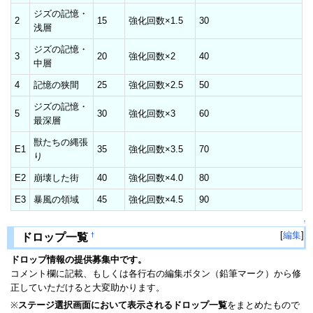
ジズの記憶・
2
15
強化回数×1.5
30
浅層
ジズの記憶・
3
20
強化回数×2
40
中層
4
記憶の狭間
25
強化回数×2.5
50
ジズの記憶・
5
30
強化回数×3
60
最深層
獣たちの縄張
E1
35
強化回数×3.5
70
り
E2
崩壊した街
40
強化回数×4.0
80
E3
暴風の領域
45
強化回数×4.5
90
↑
[
編集
]
†
ドロップ一覧
ドロップ情報の提供募集中です。
コメント欄に記載、もしくは各行右の編集ボタン（鉛筆マーク）から修
正していただけると大変助かります。
※
ステージ選択画面において表示されるドロップ一覧
をまとめたもので