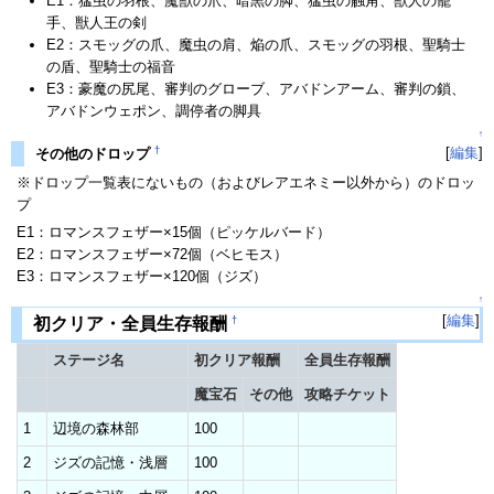
E1：猛虫の羽根、魔獣の爪、暗黒の脚、猛虫の触角、獣人の籠
手、獣人王の剣
E2：スモッグの爪、魔虫の肩、焔の爪、スモッグの羽根、聖騎士
の盾、聖騎士の福音
E3：豪魔の尻尾、審判のグローブ、アバドンアーム、審判の鎖、
アバドンウェポン、調停者の脚具
↑
†
[
編集
]
その他のドロップ
※ドロップ一覧表にないもの（およびレアエネミー以外から）のドロッ
プ
E1：ロマンスフェザー×15個（ピッケルバード）
E2：ロマンスフェザー×72個（ベヒモス）
E3：ロマンスフェザー×120個（ジズ）
↑
[
編集
]
†
初クリア・全員生存報酬
ステージ名
初クリア報酬
全員生存報酬
魔宝石
その他
攻略チケット
1
辺境の森林部
100
2
ジズの記憶・浅層
100