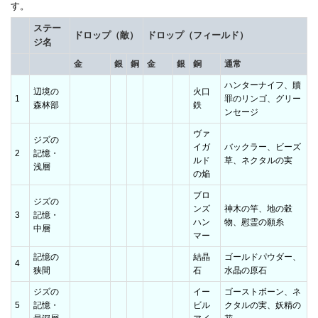
す。
ステー
ドロップ（敵）
ドロップ（フィールド）
ジ名
金
銀
銅
金
銀
銅
通常
ハンターナイフ、贖
辺境の
火口
1
罪のリンゴ、グリー
森林部
鉄
ンセージ
ヴァ
ジズの
イガ
バックラー、ビーズ
2
記憶・
ルド
草、ネクタルの実
浅層
の焔
ブロ
ジズの
ンズ
神木の竿、地の穀
3
記憶・
ハン
物、慰霊の願糸
中層
マー
記憶の
結晶
ゴールドパウダー、
4
狭間
石
水晶の原石
ジズの
イー
ゴーストボーン、ネ
5
記憶・
ビル
クタルの実、妖精の