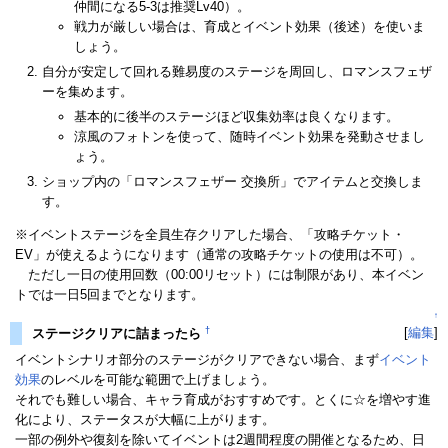
仲間になる5-3は推奨Lv40）。
戦力が厳しい場合は、育成とイベント効果（後述）を使いま
しょう。
自分が安定して回れる難易度のステージを周回し、ロマンスフェザ
ーを集めます。
基本的に後半のステージほど収集効率は良くなります。
涼風のフォトンを使って、随時イベント効果を発動させまし
ょう。
ショップ内の「ロマンスフェザー 交換所」でアイテムと交換しま
す。
※イベントステージを全員生存クリアした場合、「攻略チケット・
EV」が使えるようになります（通常の攻略チケットの使用は不可）。
ただし一日の使用回数（00:00リセット）には制限があり、本イベン
トでは一日5回までとなります。
↑
†
[
編集
]
ステージクリアに詰まったら
イベントシナリオ部分のステージがクリアできない場合、まず
イベント
効果
のレベルを可能な範囲で上げましょう。
それでも難しい場合、キャラ育成がおすすめです。とくに☆を増やす進
化により、ステータスが大幅に上がります。
一部の例外や復刻を除いてイベントは2週間程度の開催となるため、日