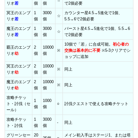
☆
リオ
若
個
個
で2個必要
冥王のエンブ
1
3000
カウンター星4.5→5進化で1個、
☆
リオ
若
個
個
5.5→6で2個必要
魔王のエンブ
1
3000
バースト星4.5→5進化で1個、5.5→6
☆
リオ
若
個
個
で2個必要
10個で「若」に合成可能。
初心者の
覇王のエンブ
2
10000
※
交換は基本的に不要
※5-3クリアでシ
リオ
幼
個
個
ョップに追加
冥王のエンブ
2
10000
※
同上
リオ
幼
個
個
魔王のエンブ
2
10000
※
同上
リオ
幼
個
個
攻略チケッ
1
1000
ト・討伐（セ
○
討伐クエストで使える攻略チケット
個
個
ール）
攻略チケッ
1
3000
-
同上
ト・討伐
個
個
グリーンセー
20
メイン初入手はステージ1、または塔