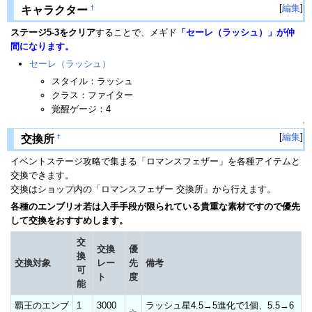
[
編集
]
†
キャラクター
ステージ5-3をクリア
することで、メギド
「セーレ（ラッシュ）」が仲
間になります。
セーレ（ラッシュ）
スタイル：ラッシュ
クラス：ファイター
覚醒ゲージ：4
↑
[
編集
]
†
交換所
イベントステージ攻略で集まる「ロマンスフェザー」を各種アイテムと
交換できます。
交換はショップ内の「ロマンスフェザー 交換所」から行えます。
各種のエンブリオ若は入手手段が限られている貴重な素材ですので優先
して交換をおすすめします。
交
交換
優
換
交換対象
レー
先
備考
可
ト
度
能
覇王のエンブ
1
3000
ラッシュ星4.5→5進化で1個、5.5→6