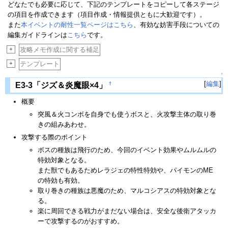
どなたでも必要に応じて、下記のテンプレートをコピーして各ステージ
の項目を作成できます（項目作成・情報提供ともに大歓迎です）。
また
本イベントの耐性一覧ページはこちら
、有効な妨害手段についての
編集ガイドラインは
こちら
です。
+
攻略メモ作成に関する補足
+
テンプレート
↑
[
編集
]
†
E3-3「ジズ＆炎魔眼×4」
概要
突風＆火コンボを自身でも使うボスと、火攻撃主体の取り巻
きの組みあわせ。
攻撃する際のポイント
ボスの種族は飛行のため、今回のイベント効果やムルムルの
特効対象となる。
また獣でもあるためレラジェの特性特効や、パイモンのME
の特効も有効。
取り巻きの種族は悪魔のため、マルコシアスの特効対象とな
る。
楽に周回できる戦力がまだない場合は、安全な後衛アタッカ
ーで攻撃するのがおすすめ。