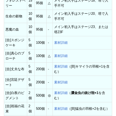
フォレストベ
15
メイン初入手はステージ18、塔で入
95個
△
リー
個
手不可
10
メイン初入手はステージ20、塔で入
生命の穀物
95個
△
個
手不可
10
メイン初入手はステージ23、または
悪魔の血
95個
-
個
塔23F
[合]スポンジ
5
100個
-
素材詳細
ケーキ
個
[合]真心のブ
5
100個
△
素材詳細
ローチ
個
5
素材詳細
（[B]キマイラの羽根×1を含
[合]丈夫な布
200個
-
個
む）
[合]宮廷デザ
5
200個
-
素材詳細
ート
個
[合]白夜のピ
2
素材詳細
（
贋金虫の抜け殻×1
を含
500個
◎
グメント
個
む）
[合]祝福の花
2
500個
-
素材詳細
（[B]猛虫の羽根×2を含む）
束
個