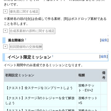
きいです。
+
優先度に関する補足
※素材名の頭の[合]は合成して作る素材、[B]はボスドロップ素材である
ことを示します。
+
合成系素材の原料に関する補足
↑
†
[
編集
]
過去開催分
+
初回開催時の交換報酬
↑
[
編集
]
†
イベント限定ミッション
イベント期間中のみ達成できるミッションとなります。
備
初期設定ミッション
報酬
考
攻略チケッ
【クエスト】全ステージをコンプリートしよう
ト・EV×2
【クエスト】ステージ3のトレジャーを全て解放
攻略チケット
しよう
×5
【クエスト】ステージ5のトレジャーを全て解放
攻略チケット