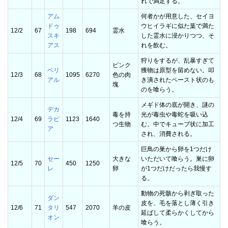
れで満足する。
アム
何者かが用意した、セイヨ
ドゥ
ウヒイラギに似た葉で満た
12/2
67
198
694
霊水
スキ
した霊水に浸かりつつ、そ
アス
れを飲む。
狩りをするが、乱暴すぎて
ピンク
ベリ
獲物は原型を留めない。叩
12/3
68
1095
6270
色の肉
アル
き潰されたペースト状のも
塊
のを喰らう。
メギド体の底が開き、謎の
デカ
毒を持
光が毒虫や毒蛇を吸い込
12/4
69
ラビ
1123
1640
つ生物
む。中でキューブ状に加工
ア
され、消費される。
巨鳥の巣から卵を1つだけ
セー
大きな
いただいて喰らう。巣に卵
12/5
70
450
1250
レ
卵
が1つだけだったら我慢す
る。
動物の死骸から剥ぎ取った
ダン
皮を、毛を落とし薄く引き
12/6
71
タリ
547
2070
羊の皮
延ばして柔らかくしてから
オン
喰らう。