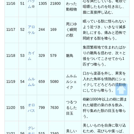
バラ
心を満たしている。竜頭で
11/16
51
1305
21800
わった
ム
※
咀嚼したものを吐き出し、
動植物
腹に直接押し込む。
眠っている獣に悟られない
死にゆ
アロ
よう近づき、いきなり滅多
11/17
52
244
169
く瞬間
ケル
刺しにする。痛みと恐怖で
の獣
悶絶する獣を喰らう。
集団繁殖地で生まれたばか
カイ
りの雛鳥を惑わせ、次々と
11/18
53
329
579
雛鳥
ム
後をついてこさせてから1
匹ずつ喰らう。
口から楽器を外し、果実を
ムルム
ムル
入れた角杯を情熱的にシェ
11/19
54
659
5080
ルシェ
ムル
イクしてどろどろの流動物
イク
にしてから喰らう。
樹齢1000年以上の樹に囲ま
つるつ
オロ
れた秘密の泉の水を飲み、
11/20
55
799
7630
るした
バス
狩り集めた獣の目玉を喰ら
目玉
う。
美しいものを自身に取り込
グレ
美しい
むため、花びらや葉っぱ、
11/21
56
モリ
515
2340