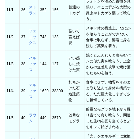
フォトンを溜めた古樹を見
スト
普通の
張り、そこに群がる大型の
11/1
36
352
156
ラス
トカゲ
昆虫やトカゲを襲って喰ら
う。
メギド体の構造上、なにか
フェ
強いて
を喰らうことができない。
11/2
37
ニッ
743
133
言えば
食事は取らず、溶岩に身を
クス
炎
浸して英気を養う。
焼くとふんわりと膨らむパ
ハル
いい感
ンに似た実を喰らう。上空
11/3
38
ファ
144
127
じに焼
からの無差別攻撃で焼け落
ス
けた実
ちたものを拾う。
朽ちか
食事はせず、物質をそのま
マル
けた石
ま取り込んで身体を構築す
11/4
39
ファ
1629
38800
造建築
る。ただ巨大化しすぎて少
ス
物
し後悔している。
凶暴なモグラを地下から掘
ラウ
凶暴な
り当てて貪り喰らう。間違
11/5
40
449
3570
ム
モグラ
った生物を掘り当てるとぶ
ちキレて転げまわる。
「光」をエネルギーに変換