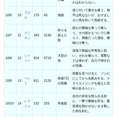
かはわからない。
張り付いて養分を吸う。相
ブエ
10/6
10
175
43
海獣
手は死なないが、おぞまし
ル
さに泡を吹いて気絶する。
誰かの獲物を奪って喰ら
狩りを
グシ
う。その誰かもついでに喰
10/7
11
383
3130
終えた
オン
らう。満腹だった場合、獲
獣
物だけ奪う。
深海で獰猛な甲冑魚と戦
シト
大型の
い、それを喰らう。電撃な
10/8
12
824
5710
リー
魚
どは使わず、自力で倒すの
が流儀。
死骸を見つけると、ゾンビ
ベレ
死後7日
にしてから丸飲みする。ド
10/9
13
811
2120
ト
の死骸
ライエイジングを超えた旨
味があるらしい。
自分の存在を悟られる前
レラ
に、一撃で獲物を狩る。緊
10/10
14
232
253
草食獣
ジェ
張感を抱かせないまま殺し
た肉を好む。