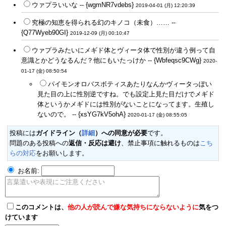
ウァプラいいな -- {wgmNR7vdebs}
2019-04-01 (月) 12:20:39
究極の知恵を得られる幻のキノコ（未食）…… --
{Q77Wyeb90GI}
2019-12-09 (月) 00:10:47
ウァプラみたいにメギド体とヴィータ体で性別が違う例って自
意識とかどうなるんだ？他にもいたっけか -- {Wbfeqsc9CWg}
2020-
01-17 (金) 08:50:54
パイモンオロバスボティスあたりなんかヴィータっぽい
見た目の上に性別逆ですね。でも設定上見た目だけでメギド
体というかメギドには性別がないことになってます。生殖し
ないので。 -- {xsYG7kV5ohA}
2020-01-17 (金) 08:55:05
投稿には
ガイドライン（
詳細
）への同意が必要
です。
問題のある投稿への
返信・反応は避け
、禁止事項に触れるものは
こち
らの対応
をお願いします。
お名前:
このコメントは、
他の人が読んで嫌な気持ちにならないように
気をつ
けています