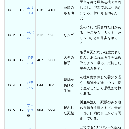
天空を舞う巨鳥を槍で串刺
エリ
巨鳥の
しにし、溶岩であぶり焼き
10/11
15
618
4160
ゴス
もも肉
にする。特にもも肉を好
む。
兜の下には隠された口があ
ゼパ
る。そこから、カットした
10/12
16
313
923
リンゴ
ル
リンゴなどの果実を喰ら
う。
相手を死なない程度に切り
ボテ
人型の
刻み、あふれ出る血を舐め
10/13
17
467
2630
ィス
相手
取るように啜る。抵抗した
場合のみ殺す。
花柱を突き刺して養分を吸
悲鳴を
バテ
う。獲物を治癒しつつ、長
10/14
18
644
104
あげる
ィン
く生かしながら最後まで搾
生物
り取る。
川底を漁り、死骸のみを喰
サレ
呪われ
らう骸食主義メギド。骨が
10/15
19
オス
984
9920
た死骸
一部、口内に引っかかり同
※
化している。
とてつもないパワーで鉱石