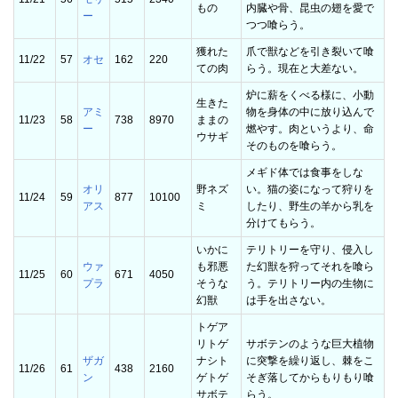
もの
内臓や骨、昆虫の翅を愛で
ー
つつ喰らう。
獲れた
爪で獣などを引き裂いて喰
11/22
57
オセ
162
220
ての肉
らう。現在と大差ない。
炉に薪をくべる様に、小動
生きた
アミ
物を身体の中に放り込んで
11/23
58
738
8970
ままの
ー
燃やす。肉というより、命
ウサギ
そのものを喰らう。
メギド体では食事をしな
オリ
野ネズ
い。猫の姿になって狩りを
11/24
59
877
10100
アス
ミ
したり、野生の羊から乳を
分けてもらう。
いかに
テリトリーを守り、侵入し
ウァ
も邪悪
た幻獣を狩ってそれを喰ら
11/25
60
671
4050
プラ
そうな
う。テリトリー内の生物に
幻獣
は手を出さない。
トゲア
リトゲ
サボテンのような巨大植物
ザガ
ナシト
に突撃を繰り返し、棘をこ
11/26
61
438
2160
ン
ゲトゲ
そぎ落してからもりもり喰
サボテ
らう。