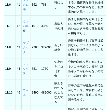
フォ
特にな
する。物質的な身体を維持
11/6
41
カロ
852
768
し
するための食事など、非効
ル
率的だと思っている。
あまり積極的な狩りはしな
ウェ
真珠入
い。魚や貝、海草など気が
11/7
42
パル
1010
3350
りの貝
向いたとき手軽に獲れる海
※
産物を喰らう。
身体を補修すれば食事は必
サブ
新しい
要ない。アライグマのよう
11/8
43
ナッ
2285
379000
板金
な獣を鍛冶手伝いにして共
ク
生する。
知恵の
究極の知恵を得られる幻の
シャ
キノコ
キノコを求めているが、該
11/9
44
ック
751
1730
（未
当キノコがわからないので
ス
食）
片っ端から喰らう。
献上さ
背中の臣下が硫化水素で全
れたも
ヴィ
滅して以来、世話する者が
11/10
45
2490
482000
のなら
ネ
いないため、孤独に海岸の
なんで
泥を喰らう。
も
静寂と暗闇の中に潜み、沼