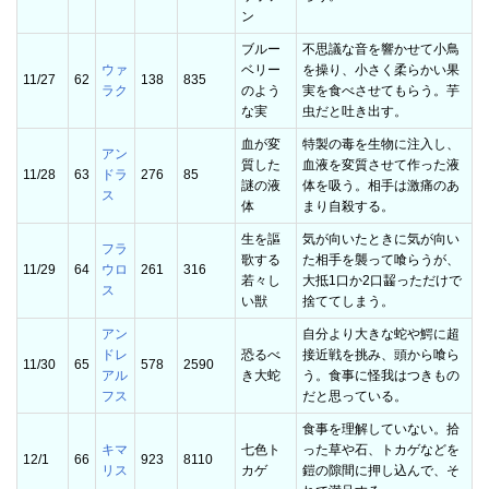
ン
ブルー
不思議な音を響かせて小鳥
ウァ
ベリー
を操り、小さく柔らかい果
11/27
62
138
835
ラク
のよう
実を食べさせてもらう。芋
な実
虫だと吐き出す。
血が変
特製の毒を生物に注入し、
アン
質した
血液を変質させて作った液
11/28
63
ドラ
276
85
謎の液
体を吸う。相手は激痛のあ
ス
体
まり自殺する。
生を謳
気が向いたときに気が向い
フラ
歌する
た相手を襲って喰らうが、
11/29
64
ウロ
261
316
若々し
大抵1口か2口齧っただけで
ス
い獣
捨ててしまう。
アン
自分より大きな蛇や鰐に超
ドレ
恐るべ
接近戦を挑み、頭から喰ら
11/30
65
578
2590
アル
き大蛇
う。食事に怪我はつきもの
フス
だと思っている。
食事を理解していない。拾
キマ
七色ト
った草や石、トカゲなどを
12/1
66
923
8110
リス
カゲ
鎧の隙間に押し込んで、そ