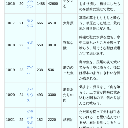
プル
チタン
10/16
20
1488
42600
をすり潰し、粉状にしたも
ソン
石
のを熱水に混ぜて飲む。
草原の草をもりもりと喰ら
モラ
10/17
21
666
4510
大草原
う。草原だった地は、荒れ
クス
地と排泄物に変わる。
獰猛な獣に水弾を放ち、水
イポ
獰猛な
中に落ちたところを襲って
10/18
22
559
3810
ス
獣
喰らう。弱そうな獣は威嚇
だけで追い返す。
鳥や魚を、尻尾の炎で焼い
アイ
脂のの
てから丁寧に喰らう。後に
10/19
23
238
536
ム
った魚
は標本のようにきれいな骨
が残される。
気ままに狩りをして肉を喰
ナベ
肋骨あ
らう。三つ首が同時に飲み
10/20
24
リウ
493
3300
たりの
込むと咽るので、代わりば
ス
肉
んこに喰らう。
グラ
ただ風を切って走れば生き
シャ
ていける…と思い込んでい
10/21
25
182
2220
鉱石油
ラボ
るが、石油を見つけるとつ