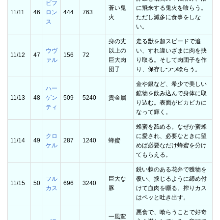
ビフ
蒼い鬼
に飛来する鬼火を喰らう。
11/11
46
ロン
444
763
火
ただし滅多に食事をしな
ス
い。
身の丈
走る獣を超スピードで追
ウヴ
以上の
い、すれ違いざまに肉を抉
11/12
47
156
72
ァル
巨大肉
り取る。そして肉団子を作
団子
り、保存しつつ喰らう。
金や銀など、希少で美しい
ハー
鉱物を飲み込んで身体に取
11/13
48
ゲン
509
5240
貴金属
り込む。表面がピカピカに
ティ
なって輝く。
蜂蜜を舐める。なぜか蜜蜂
クロ
に愛され、必要なときに望
11/14
49
287
1240
蜂蜜
ケル
めば必要なだけ蜂蜜を分け
てもらえる。
鋭い棘のある花弁で獲物を
フル
巨大な
覆い、捩じるように締め付
11/15
50
696
3240
カス
豚
けて血肉を啜る。搾りカス
はペッと吐き出す。
悪食で、喰らうことで好奇
一風変