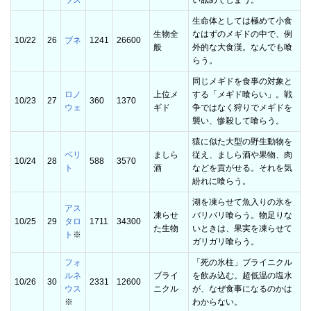
ラス
い舐めてしまう。
生命体としては極めて小食
生物全
なはずのメギドの中で、例
10/22
26
ブネ
1241
26600
般
外的な大食漢。なんでも喰
らう。
同じメギドを食事の対象と
ロノ
上位メ
する「メギド喰らい」。戦
10/23
27
360
1370
ウェ
ギド
争ではなく狩りでメギドを
襲い、惨殺して喰らう。
猿に似た大型の野生動物を
ベリ
ましら
従え、ましら酒や果物、肉
10/24
28
588
3570
ト
酒
などを貢がせる。それを気
紛れに喰らう。
湖を凍らせて魚入りの氷を
アス
凍らせ
バリバリ喰らう。物足りな
10/25
29
タロ
1711
34300
た生物
いときは、果実を凍らせて
ト
※
ガリガリ喰らう。
フォ
「死の氷柱」ブライニクル
ルネ
ブライ
を飲み込む。超低温の塩水
10/26
30
2331
12600
ウス
ニクル
が、なぜ食事になるのかは
※
わからない。