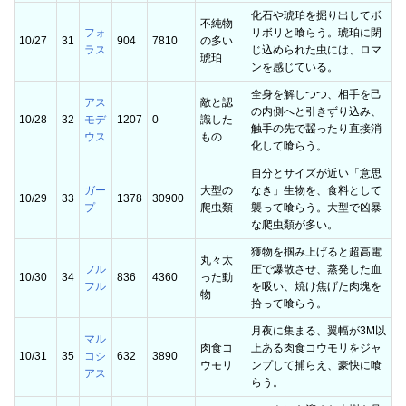
化石や琥珀を掘り出してボ
不純物
フォ
リボリと喰らう。琥珀に閉
10/27
31
904
7810
の多い
ラス
じ込められた虫には、ロマ
琥珀
ンを感じている。
全身を解しつつ、相手を己
アス
敵と認
の内側へと引きずり込み、
10/28
32
モデ
1207
0
識した
触手の先で齧ったり直接消
ウス
もの
化して喰らう。
自分とサイズが近い「意思
ガー
大型の
なき」生物を、食料として
10/29
33
1378
30900
プ
爬虫類
襲って喰らう。大型で凶暴
な爬虫類が多い。
獲物を掴み上げると超高電
丸々太
フル
圧で爆散させ、蒸発した血
10/30
34
836
4360
った動
フル
を吸い、焼け焦げた肉塊を
物
拾って喰らう。
月夜に集まる、翼幅が3M以
マル
肉食コ
上ある肉食コウモリをジャ
10/31
35
コシ
632
3890
ウモリ
ンプして捕らえ、豪快に喰
アス
らう。