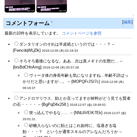
↑
[
編集
]
コメントフォーム
†
最新の10件を表示しています。
コメントページを参照
ダンタリオンのそれは羊皮紙というのでは・・・？ --
{FwncdqWLjDk}
2018-12-06 (木) 02:18:33
そろそろ最後になるな。ああ…次は真メギドの生態だ… --
{brsBdCHnAmg}
2018-12-06 (木) 05:57:28
ヴィータ体の身長年齢も気になりますね…年齢不詳ばっ
かりだと思いますが…。 -- {MOPQFrJSI7c}
2018-12-06 (木)
09:16:37
アンドロマリウス、飴とか言ってますが材料がどう見ても賢者
の石・・・・ -- {BgPqD4x258.}
2018-12-07 (金) 19:49:02
突っ込んでやるな…… -- {NNL6VEIK7Ek}
2018-12-07 (金)
20:01:31
砂糖入らないのに飴とはこれ如何に、塩過ぎる塩
飴・・・？ というか通常スキルのアレなんだろうか --