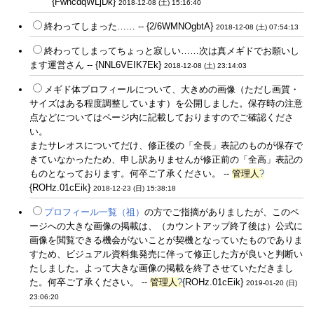
{FwncdqWLjDk}
2018-12-08 (土) 15:16:40
終わってしまった…… -- {2/6WMNOgbtA}
2018-12-08 (土) 07:54:13
終わってしまってちょっと寂しい……次は真メギドでお願いし
ます運営さん -- {NNL6VEIK7Ek}
2018-12-08 (土) 23:14:03
メギド体プロフィールについて、大きめの画像（ただし画質・
サイズはある程度調整しています）を公開しました。保存時の注意
点などについてはページ内に記載しておりますのでご確認くださ
い。
またサレオスについてだけ、修正後の「全長」表記のものが保存で
きていなかったため、申し訳ありませんが修正前の「全高」表記の
ものとなっております。何卒ご了承ください。 --
管理人
?
{ROHz.01cEik}
2018-12-23 (日) 15:38:18
プロフィール一覧（祖）
の方でご指摘がありましたが、このペ
ージへの大きな画像の掲載は、（カウントアップ終了後は）公式に
画像を閲覧できる機会がないことが契機となっていたものでありま
すため、ビジュアル資料集発売に伴って修正した方が良いと判断い
たしました。よって大きな画像の掲載を終了させていただきまし
た。何卒ご了承ください。 --
管理人
?
{ROHz.01cEik}
2019-01-20 (日)
23:06:20