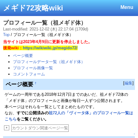
メギド72攻略wiki
Menu
プロフィール一覧（祖メギド体）
Last-modified: 2021-12-02 (木) 22:17:04 (1709d)
Top
/ プロフィール一覧（祖メギド体）
当サイトは2023年4月9日に更新を停止しました。
後発wiki：
https://wikiwiki.jp/megido72/
ページ概要
プロフィールデータ一覧（祖メギド体）
プロフィール画像一覧
コメントフォーム
[
編集
]
ページ概要
†
ゲームの一周年である2018年12月7日までのあいだ、祖メギド72体の
「メギド体」のプロフィールと画像が毎日一人ずつ公開されます。
本ページはそれらを一覧としてまとめたものです。
なお、
すでに公開済みの
祖72人の「ヴィータ体」のプロフィール一覧は
こちら
をご覧ください。
+
カウントダウン関連ページ一覧
↑