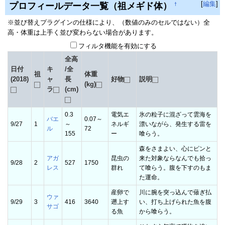
[
編集
]
プロフィールデータ一覧（祖メギド体）
†
※並び替えプラグインの仕様により、（数値のみのセルではない）全
高・体重は上手く並び変わらない場合があります。
フィルタ機能を有効にする
全高
日付
キ
/全
祖
体重
(2018)
ャ
長
好物
説明
(kg)
ラ
(cm)
0.3
電気エ
氷の粒子に混ざって雲海を
バエ
0.07～
9/27
1
～
ネルギ
漂いながら、発生する雷を
ル
72
155
ー
喰らう。
森をさまよい、心にピンと
アガ
昆虫の
来た対象ならなんでも拾っ
9/28
2
527
1750
レス
群れ
て喰らう。腹を下すのもま
た運命。
産卵で
川に腕を突っ込んで薙ぎ払
ウァ
9/29
3
416
3640
遡上す
い、打ち上げられた魚を腹
サゴ
る魚
から喰らう。