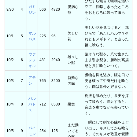
ひたすら無言で獲物を追い
ガミ
臆病な
立て、疲弊しきったところ
9/30
4
566
4820
ジン
獣
をおもむろに襲って喰ら
う。
美しい花を見つけると、花
マル
美しい
びらで「あたしハルマ？そ
10/1
5
225
96
バス
花
れともメギド？」と占った
後に喰らう。
ウァ
強そうな獣を、爪で生きた
雄々し
10/2
6
レフ
481
2940
まま引き裂き、勝利の高揚
い獣
ォル
感と共に喰らいつく。
獲物を抑え込み、腹を口で
アモ
新鮮な
10/3
7
765
3200
突き破って中身だけを喰ら
ン
内臓
う。肉は意外と好まない。
樹液を舐めたり、果実を採
バル
って喰らう。満足すると、
10/4
8
バト
712
6580
果実
音楽を奏でながら去ってい
ス
く。
一瞬にして剣で心臓をえぐ
まだ動
パイ
り出し、キスしてから喰ら
10/5
9
254
125
いてる
モン
う。そのキスが敬意か愛情
心臓