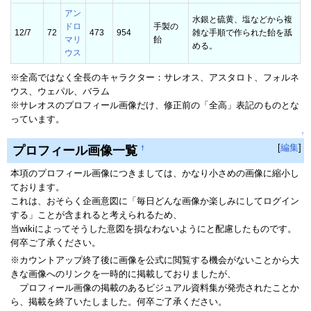
アン
水銀と硫黄、塩などから複
ドロ
手製の
12/7
72
473
954
雑な手順で作られた飴を舐
マリ
飴
める。
ウス
※全高ではなく全長のキャラクター：サレオス、アスタロト、フォルネ
ウス、ウェパル、バラム
※サレオスのプロフィール画像だけ、修正前の「全高」表記のものとな
っています。
↑
[
編集
]
プロフィール画像一覧
†
本項のプロフィール画像につきましては、かなり小さめの画像に縮小し
ております。
これは、おそらく企画意図に「毎日どんな画像か楽しみにしてログイン
する」ことが含まれると考えられるため、
当wikiによってそうした意図を損なわないようにと配慮したものです。
何卒ご了承ください。
※カウントアップ終了後に画像を公式に閲覧する機会がないことから大
きな画像へのリンクを一時的に掲載しておりましたが、
プロフィール画像の掲載のあるビジュアル資料集が発売されたことか
ら、掲載を終了いたしました。何卒ご了承ください。