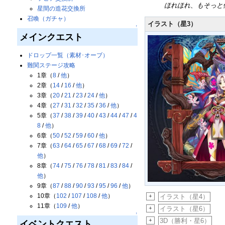
ほれほれ、もそっと働
星間の造花交換所
召喚（ガチャ）
イラスト（星3）
↑
メインクエスト
ドロップ一覧（素材･オーブ）
難関ステージ攻略
1章（
8
/
他
）
2章（
14
/
16
/
他
）
3章（
20
/
21
/
23
/
24
/
他
）
4章（
27
/
31
/
32
/
35
/
36
/
他
）
5章（
37
/
38
/
39
/
40
/
43
/
44
/
47
/
4
8
/
他
）
6章（
50
/
52
/
59
/
60
/
他
）
7章（
63
/
64
/
65
/
67
/
68
/
69
/
72
/
他
）
8章（
74
/
75
/
76
/
78
/
81
/
83
/
84
/
他
）
9章（
87
/
88
/
90
/
93
/
95
/
96
/
他
）
10章（
102
/
107
/
108
/
他
）
+
イラスト（星4）
11章（
109
/
他
）
+
イラスト（星6）
↑
+
3D（勝利・星6）
イベントクエスト