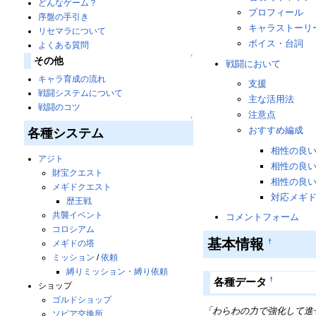
どんなゲーム？
プロフィール
序盤の手引き
キャラストーリ
リセマラについて
ボイス・台詞
よくある質問
↑
その他
戦闘において
キャラ育成の流れ
支援
戦闘システムについて
主な活用法
戦闘のコツ
注意点
↑
おすすめ編成
各種システム
相性の良
アジト
相性の良
財宝クエスト
相性の良
メギドクエスト
対応メギ
歴王戦
共襲イベント
コメントフォーム
コロシアム
基本情報
†
メギドの塔
ミッション
/
依頼
縛りミッション・縛り依頼
†
各種データ
ショップ
ゴルドショップ
「わらわの力で強化して進
ソピア交換所