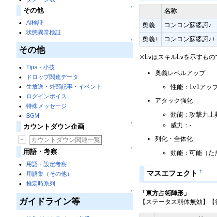
↑
その他
名称
AI検証
奥義
コンコン蘇婆訶♪
状態異常検証
奥義+
コンコン蘇婆訶♪+
↑
その他
※LvはスキルLvを示すも
Tips・小技
奥義レベルアップ
ドロップ関連データ
性能：Lv1ア
生放送・外部記事・イベント
ログインボイス
アタック強化
特殊メッセージ
効能：攻撃力上昇
BGM
↑
威力：-
カウントダウン企画
列化・全体化
+
カウントダウン関連一覧
↑
用語・考察
効能：可能（た
用語・設定考察
†
マスエフェクト
用語集（その他）
推定時系列
↑
「東方占術陣形」
ガイドライン等
【ステータス弱体無効】【