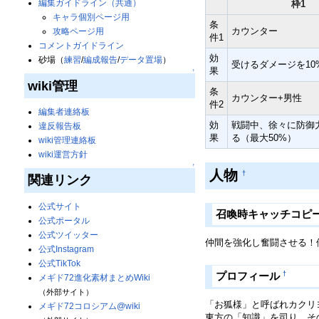
編集ガイドライン（共通）
枠1
キャラ個別ページ用
条
カウンター
攻略ページ用
件1
コメントガイドライン
効
砂場（
練習
/
編成報告
/
データ置場
）
受けるダメージを10
果
↑
wiki管理
条
カウンター+男性
件2
編集者連絡板
効
戦闘中、徐々に防御
違反報告板
果
る（最大50%）
wiki管理連絡板
wiki運営方針
↑
人物
†
関連リンク
公式サイト
召喚時キャッチコピ
公式ポータル
公式ツイッター
仲間を強化し奮闘させる！
公式Instagram
公式TikTok
†
プロフィール
メギド72進化素材まとめWiki
（外部サイト）
「お狐様」と呼ばれカクリ
メギド72コロシアム@wiki
東方の「知識」を司り、そ