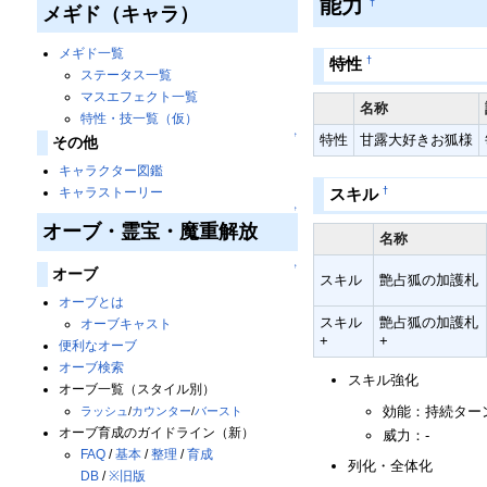
能力
†
メギド（キャラ）
メギド一覧
†
特性
ステータス一覧
マスエフェクト一覧
名称
特性・技一覧（仮）
↑
特性
甘露大好きお狐様
その他
キャラクター図鑑
†
スキル
キャラストーリー
↑
オーブ・霊宝・魔重解放
名称
↑
オーブ
スキル
艶占狐の加護札
オーブとは
スキル
艶占狐の加護札
オーブキャスト
+
+
便利なオーブ
オーブ検索
スキル強化
オーブ一覧（スタイル別）
効能：持続ターン
ラッシュ
/
カウンター
/
バースト
オーブ育成のガイドライン（新）
威力：-
FAQ
/
基本
/
整理
/
育成
列化・全体化
DB
/
※旧版