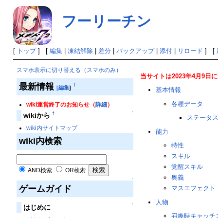
フーリーチン
[
トップ
] [
編集
|
凍結解除
|
差分
|
バックアップ
|
添付
|
リロード
] [
スマホ表示に切り替える（スマホのみ）
当サイトは2023年4月9
最新情報
†
[編集
]
基本情報
各種データ
wiki運営終了のお知らせ（
詳細
）
↑
†
wikiから
ステータ
wiki内サイトマップ
能力
wiki内検索
特性
スキル
覚醒スキル
AND検索
OR検索
奥義
↑
ゲームガイド
マスエフェクト
人物
↑
はじめに
召喚時キャッチ