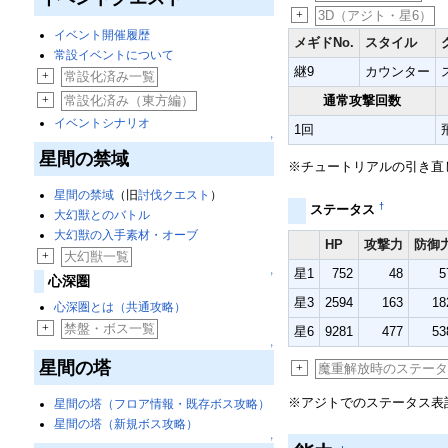
+
3D（アジト・星6）
イベント開催履歴
メギドNo.
スタイル
常設イベントについて
継9
カウンター
+
常設化済み一覧
通常攻撃回数
+
常設化済み（東方編）
イベントシナリオ
1回
↑
星間の禁域
※チュートリアルの引き直
星間の禁域
（旧
討伐クエスト
）
†
ステータス
大幻獣とのバトル
大幻獣の入手素材・オーブ
HP
攻撃力
防御
+
大幻獣一覧
星1
752
48
5
↑
心深圏
星3
2594
163
18
心深圏とは（共通攻略）
+
禁盤・ボス一覧
星6
9281
477
53
↑
星間の塔
+
魔重解放時のステー
※アジトでのステータス表
星間の塔（フロア情報・既存ボス攻略）
星間の塔（新規ボス攻略）
↑