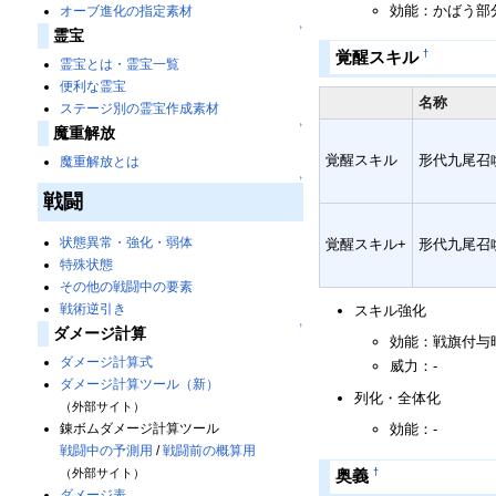
効能：かばう部
オーブ進化の指定素材
↑
霊宝
†
覚醒スキル
霊宝とは・霊宝一覧
便利な霊宝
名称
ステージ別の霊宝作成素材
↑
魔重解放
覚醒スキル
形代九尾召
魔重解放とは
↑
戦闘
状態異常・強化・弱体
覚醒スキル+
形代九尾召
特殊状態
その他の戦闘中の要素
戦術逆引き
スキル強化
↑
ダメージ計算
効能：戦旗付与時
ダメージ計算式
威力：-
ダメージ計算ツール（新）
列化・全体化
（外部サイト）
錬ボムダメージ計算ツール
効能：-
戦闘中の予測用
/
戦闘前の概算用
（外部サイト）
†
奥義
ダメージ表