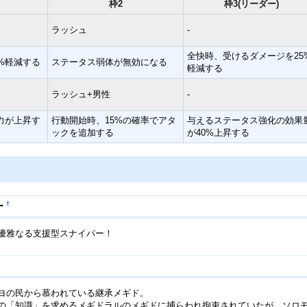
枠2
枠3(リーダー)
ラッシュ
-
全快時、受けるダメージを25
%軽減する
ステータス弱体が無効になる
軽減する
ラッシュ+男性
-
力が上昇す
行動開始時、15%の確率でアタ
与えるステータス強化の効果
ックを追加する
が40%上昇する
†
ー
優雅なる支援型スナイパー！
ヨの民から慕われている継承メギド。
の「知識」を求めるメギドラルのメギドに捕らわれ拘束されていたが、ソロ