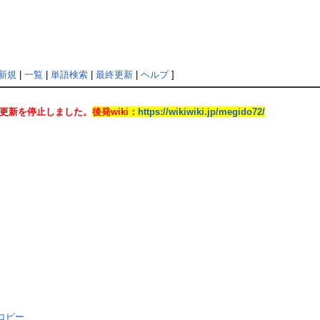
新規
|
一覧
|
単語検索
|
最終更新
|
ヘルプ
]
日に更新を停止しました。
後発wiki：
https://wikiwiki.jp/megido72/
ス
コピー