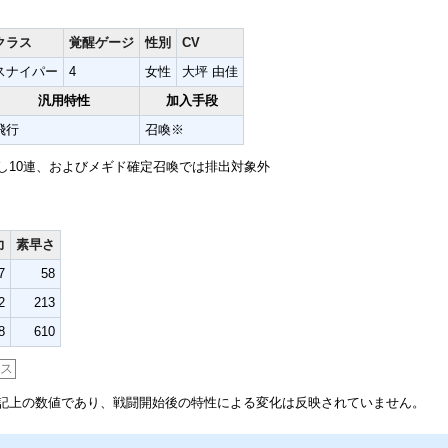
クラス
覚醒ゲージ
性別
CV
スナイパー
4
女性
大坪 由佳
汎用特性
加入手段
飛行
召喚※
し10連、およびメギド確定召喚では排出対象外
力
素早さ
7
58
2
213
8
610
タス
記上の数値であり、戦闘開始後の特性による変化は反映されていません。