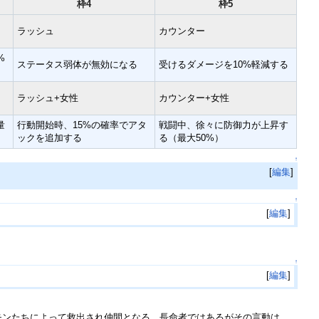
枠4
枠5
ラッシュ
カウンター
%
ステータス弱体が無効になる
受けるダメージを10%軽減する
ラッシュ+女性
カウンター+女性
量
行動開始時、15%の確率でアタ
戦闘中、徐々に防御力が上昇す
ックを追加する
る（最大50%）
↑
[
編集
]
↑
[
編集
]
↑
[
編集
]
モンたちによって救出され仲間となる。長命者ではあるがその言動は