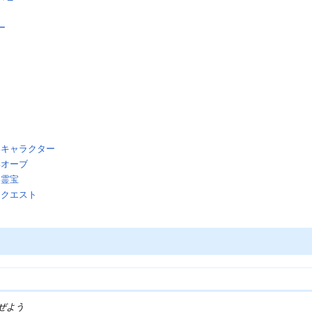
ー
いキャラクター
いオーブ
い霊宝
ドクエスト
ぜよう