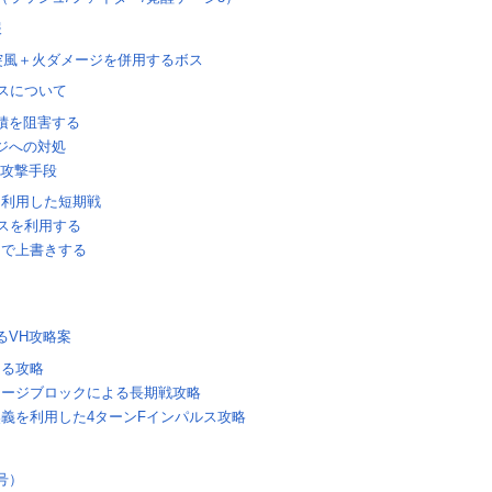
報
突風＋火ダメージを併用するボス
スについて
積を阻害する
ジへの対処
る攻撃手段
を利用した短期戦
スを利用する
オで上書きする
るVH攻略案
よる攻略
メージブロックによる長期戦攻略
義を利用した4ターンFインパルス攻略
号）