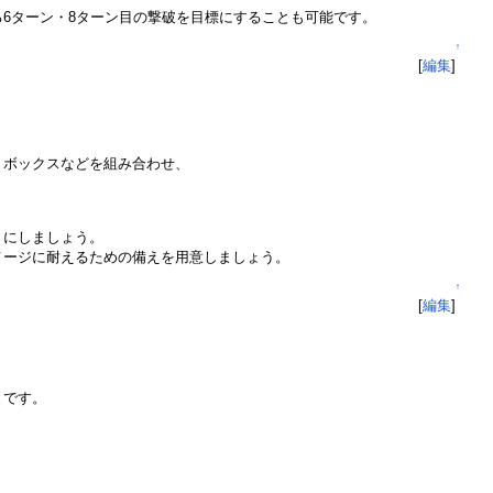
6ターン・8ターン目の撃破を目標にすることも可能です。
↑
[
編集
]
トボックスなどを組み合わせ、
うにしましょう。
メージに耐えるための備えを用意しましょう。
↑
[
編集
]
とです。