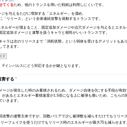
せてくる
ため、他のトランスを用いた戦術は利用しにくいです。
ージを与えるたびに増加する「エネルギー」を溜め、
時に「リリース」という全体連続攻撃を発動するトランスです。
エネルギーが溜まること、固定追加ダメージや点穴ダメージを与えるとエネル
固定追加ダメージと連撃を扱うキャラと相性がいいトランスです。
キャラは次のリリースまで「消耗状態」という弱体を受けるデメリットもあ
してきます。
概要
、Fインパルスにどう対応するかが鍵となります。
†
阻害する
メージが発生した時のみ蓄積されるため、ダメージ自体を0にする手段が有効
0）があるとエネルギー蓄積速度が1.5倍になる上に被弾も痛いため、こちら
ていきます。
2回攻撃の連撃主体ですが、回数バリアで少し被弾数を減らすだけでもリリー
リーフェイクを使うだけでもリリース時のエネルギーが最大75も減らせます