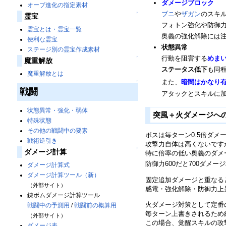
ダメージブロック
オーブ進化の指定素材
↑
ブニ
や
ザガン
のスキ
霊宝
フォトン強化や防御
霊宝とは・霊宝一覧
奥義の強化解除には
便利な霊宝
状態異常
ステージ別の霊宝作成素材
↑
行動を阻害する
めま
魔重解放
ステータス低下
も同
魔重解放とは
また、
暗闇はかなり
↑
戦闘
アタックとスキルに
状態異常・強化・弱体
突風＋火ダメージへ
特殊状態
その他の戦闘中の要素
ボスは毎ターン0.5倍ダ
戦術逆引き
攻撃力自体は高くないです
↑
ダメージ計算
特に倍率の低い奥義のダメ
防御力600だと700ダメ
ダメージ計算式
ダメージ計算ツール（新）
固定追加ダメージと重なる
（外部サイト）
感電・強化解除・防御力上
錬ボムダメージ計算ツール
火ダメージ対策として定番
戦闘中の予測用
/
戦闘前の概算用
毎ターン上書きされるため
（外部サイト）
この場合、覚醒スキルの攻
ダメージ表