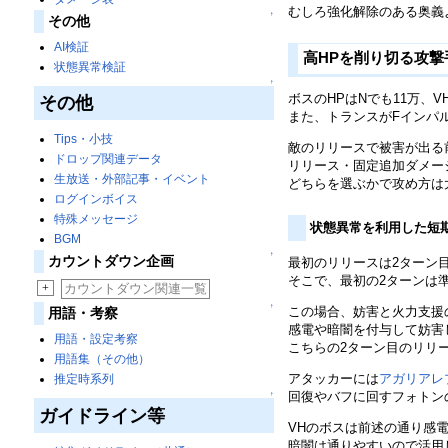
むしろ強化解除のある奥義
↑
その他
AI検証
高HPを削り切る攻
状態異常検証
↑
ボスのHPはNでも11万、
その他
また、トランスがFインパ
Tips・小技
敵のリリースで被害が出る
ドロップ関連データ
リリース・固定追加ダメー
生放送・外部記事・イベント
どちらを選ぶかで攻め方は
ログインボイス
特殊メッセージ
状態異常を利用した短
BGM
↑
カウントダウン企画
最初のリリースは2ターン目
そこで、最初の2ターンは
+
カウントダウン関連一覧
↑
この場合、妨害と火力支援
用語・考察
感電や暗闇を付与して妨害
用語・設定考察
こちらの2ターン目のリリ
用語集（その他）
アタッカーには
アガリアレ
推定時系列
回復やバフに回すフォトン
↑
ガイドライン等
VHのボスは前述の通り感
暗闇は通りやすいので活用