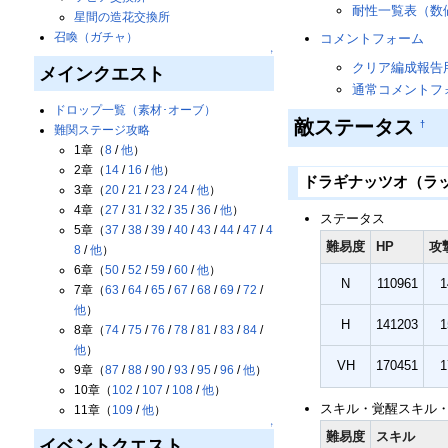
耐性一覧表（数
星間の造花交換所
召喚（ガチャ）
コメントフォーム
↑
クリア編成報告
メインクエスト
通常コメントフ
ドロップ一覧（素材･オーブ）
敵ステータス
†
難関ステージ攻略
1章（
8
/
他
）
2章（
14
/
16
/
他
）
ドラギナッツオ（ラッ
3章（
20
/
21
/
23
/
24
/
他
）
4章（
27
/
31
/
32
/
35
/
36
/
他
）
ステータス
5章（
37
/
38
/
39
/
40
/
43
/
44
/
47
/
4
難易度
HP
攻
8
/
他
）
6章（
50
/
52
/
59
/
60
/
他
）
N
110961
1
7章（
63
/
64
/
65
/
67
/
68
/
69
/
72
/
他
）
H
141203
1
8章（
74
/
75
/
76
/
78
/
81
/
83
/
84
/
他
）
VH
170451
1
9章（
87
/
88
/
90
/
93
/
95
/
96
/
他
）
10章（
102
/
107
/
108
/
他
）
スキル・覚醒スキル
11章（
109
/
他
）
↑
難易度
スキル
イベントクエスト