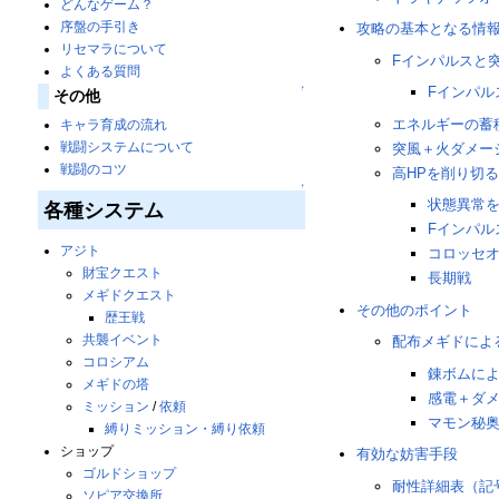
どんなゲーム？
序盤の手引き
攻略の基本となる情
リセマラについて
Fインパルスと
よくある質問
↑
Fインパル
その他
エネルギーの蓄
キャラ育成の流れ
戦闘システムについて
突風＋火ダメー
戦闘のコツ
高HPを削り切
↑
状態異常
各種システム
Fインパル
アジト
コロッセ
財宝クエスト
長期戦
メギドクエスト
その他のポイント
歴王戦
共襲イベント
配布メギドによ
コロシアム
錬ボムに
メギドの塔
感電＋ダ
ミッション
/
依頼
マモン秘奥
縛りミッション・縛り依頼
ショップ
有効な妨害手段
ゴルドショップ
耐性詳細表（記
ソピア交換所