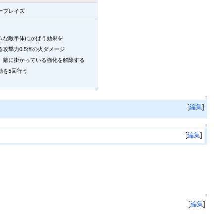
ーブレイズ
ムな敵単体にかばう効果を
る攻撃力0.5倍の火ダメージ
、敵に掛かっている強化を解除する
動を5回行う
↑
[
編集
]
↑
[
編集
]
↑
[
編集
]