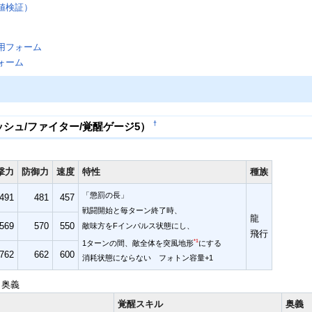
値検証）
用フォーム
ォーム
†
シュ/ファイター/覚醒ゲージ5）
撃力
防御力
速度
特性
種族
「懲罰の長」
491
481
457
戦闘開始と毎ターン終了時、
龍
569
570
550
敵味方をFインパルス状態にし、
飛行
*1
1ターンの間、敵全体を突風地形
にする
762
662
600
消耗状態にならない フォトン容量+1
・奥義
覚醒スキル
奥義