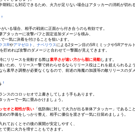
中期戦にも対応できるため、火力が足りない場合はアタッカーの消耗が切れる
†
る
ラがいる場合、相手の戦術に正面から付き合うのも有効です。
撃アタッカーに攻撃バフと固定追加ダメージを積み、
スで一気に決着を付けることを狙います。
クスR
や
アマゼロト
、
ナベリウス
による2ターン目のSRミミックやSRアサル
ギーを貯めれば攻撃のダメージと合わせて一撃圏が見えてきます。
時にリリースを発動する際は
素早さが速い方から順に発動
します。
0と速いため、リリース一撃で終わらせるならリリース役はこれを超えられるよ
なら素早さ調整が必要なくなるので、前述の海魔の加護等の敵リリースのダ
†
る
ランスのコロッセオで上書きしてしまう手もあります。
タッカーで一気に畳みかけましょう。
ッセオと相性が良い
「低防御に対して火力が出る単体アタッカー」であるこ
攻めの準備をしっかり整え、相手に優位を渡さず一気に仕留めましょう。
入れておくとその後の展開が安定しやすく、
とで更に火力を増すこともできます。