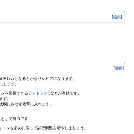
↑
[
編集
]
↑
[
編集
]
のHP17万となるとかなりシビアになります。
標にします。
ーンを延長できる
アンドラスC
などが有効です。
ます。
状態にさせず攻撃に入れます。
役として有力です。
フォトンを多めに取って試行回数を増やしましょう。