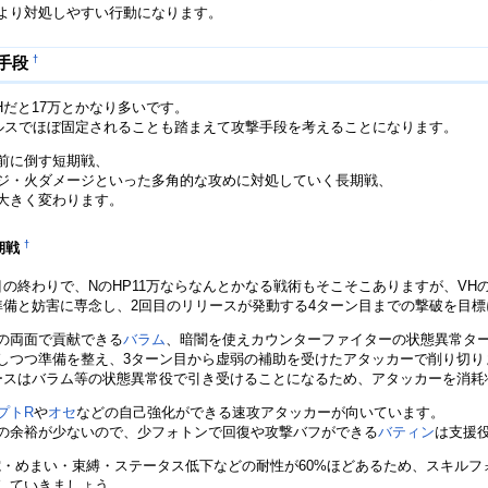
より対処しやすい行動になります。
†
撃手段
VHだと17万とかなり多いです。
ルスでほぼ固定されることも踏まえて攻撃手段を考えることになります。
前に倒す短期戦、
ジ・火ダメージといった多角的な攻めに対処していく長期戦、
大きく変わります。
†
期戦
の終わりで、NのHP11万ならなんとかなる戦術もそこそこありますが、VH
準備と妨害に専念し、2回目のリリースが発動する4ターン目までの撃破を目
の両面で貢献できる
バラム
、暗闇を使えカウンターファイターの状態異常タ
しつつ準備を整え、3ターン目から虚弱の補助を受けたアタッカーで削り切り
ースはバラム等の状態異常役で引き受けることになるため、アタッカーを消耗
プトR
や
オセ
などの自己強化ができる速攻アタッカーが向いています。
の余裕が少ないので、少フォトンで回復や攻撃バフができる
バティン
は支援
電・めまい・束縛・ステータス低下などの耐性が60%ほどあるため、スキル
していきましょう。