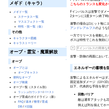
メギド（キャラ）
こちらのトランスも変化さ
Fインパルスは攻撃でダメ
メギド一覧
2ターンに1度ターン終了
ステータス一覧
マスエフェクト一覧
連撃の場合は1ヒット毎に
特性・技一覧（仮）
アンドレアルフス
のような
↑
その他
一方でリリースを発動した
キャラクター図鑑
ボスは特性でこれを無効に
キャラストーリー
↑
+
Fインパルスの簡単な
オーブ・霊宝・魔重解放
攻撃・防御の両面において
↑
オーブ
エネルギーの蓄積を
オーブとは
オーブキャスト
便利なオーブ
攻撃によるエネルギーはダ
固定追加ダメージ（LV×1
オーブ検索
以下、代表的な手段を挙げ
オーブ一覧（スタイル別）
ラッシュ
/
カウンター
/
バースト
回数バリア
オーブ育成のガイドライン（新）
敵は通常アタックも
FAQ
/
基本
/
整理
/
育成
例えば列を揃えてホー
DB
/
※旧版