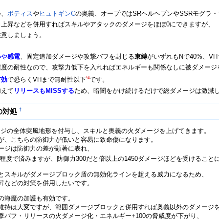
ル、
ボティス
や
ヒュトギンC
の奥義、オーブではSRヘルヘブンやSSRモグラ
力上昇などを併用すればスキルやアタックのダメージをほぼ0にできますが、
注意しましょう。
い
や
感電
、固定追加ダメージや攻撃バフを封じる
束縛
がいずれもNで40%、V
程度の耐性なので、攻撃力低下を入れればエネルギーも関係なしに被ダメージ
*4
有効
で恐らくVHまで無耐性以下
です。
加えて
リリースもMISSする
ため、暗闇をかけ続けるだけで総ダメージは激減
†
の対処
メージの全体突風地形を付与し、スキルと奥義の火ダメージを上げてきます。
が、こちらの防御力が低いと容易に致命傷になります。
ージは防御力の差が顕著に表れ、
ージ程度で済みますが、防御力300だと倍以上の1450ダメージほどを受けること
とスキルがダメージブロック盾の無効化ラインを超える威力になるため、
昇などの対策を併用したいです。
の海魔の加護も有効です。
維持は大変ですが、範囲ダメージブロックと併用すれば奥義以外のダメージを
撃バフ・リリースの火ダメージ化・エネルギー+100の脅威度が下がり、