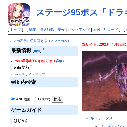
ステージ95ボス「ド
[
トップ
] [
編集
|
凍結解除
|
差分
|
バックアップ
|
添付
|
リロード
] [
スマホ表示に切り替える（スマホのみ）
当サイトは2023年4月9
最新情報
†
[編集
]
wiki運営終了のお知らせ（
詳細
）
↑
†
wikiから
wiki内サイトマップ
wiki内検索
AND検索
OR検索
↑
ゲームガイド
敵ステータス
↑
はじめに
ドラギナッツオ