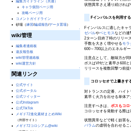
編集ガイドライン（共通）
状態異常さえ通り続ければ
キャラ個別ページ用
攻略ページ用
Fインパルスを利用す
コメントガイドライン
砂場（
練習
/
編成報告
/
データ置場
）
Fインパルスに適したキャ
↑
ゼパル
や
ベヒモス
などの連
wiki管理
2ターン目終了時のリリー
手数を大きく増やせる
モラ
編集者連絡板
600～700以上のエネル
違反報告板
wiki管理連絡板
注意点として、敵味方が同
ボスはVHだと素早さ60
wiki運営方針
リリースを複数回撃つ前提
↑
関連リンク
コロッセオで上書きす
公式サイト
公式ポータル
対トランスの定番、ハイト
公式ツイッター
素早く火力を出せる単体ア
公式Instagram
注意すべきは、
ボスもコロ
公式TikTok
コロッセオを発動する際は
メギド72進化素材まとめWiki
状態異常などで軽く妨害を
（外部サイト）
バラム
の虚弱を合わせるこ
メギド72コロシアム@wiki