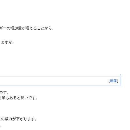
ギーの増加量が増えることから、
りますが、
↑
[
編集
]
です。
の対策もあると良いです。
スの威力が下がります。
。