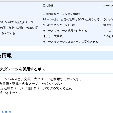
鬨の咆哮
オーバ
自身の覚醒ゲージを全て消費し、
2ターンの間、自身の攻撃力を30%上昇させる
ランダ
0.85倍の2連続火ダメージ
さらにエネルギーを+100し、
無視す
の間、自身の攻撃にLv×10の固
リリースにリリース効果を付与する
さらに
ジを付与する
【リリース効果】
この行
リリースダメージを火ダメージに変化させる
る情報
†
†
＋火ダメージを併用するボス
Fインパルスと、突風＋火ダメージを利用するボスです。
る連撃・突風＋火ダメージ・Fインパルスと、
固定追加ダメージ・地形ダメージで攻めてくるため、
断できません。
らを参照
。