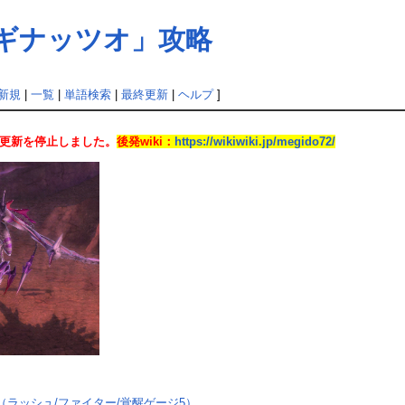
ラギナッツオ」攻略
新規
|
一覧
|
単語検索
|
最終更新
|
ヘルプ
]
日に更新を停止しました。
後発wiki：
https://wikiwiki.jp/megido72/
（ラッシュ/ファイター/覚醒ゲージ5）