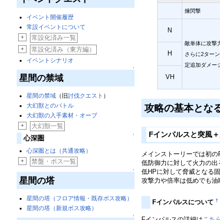
煉閃撃
イベント開催履歴
常設イベントについて
N
+
常設化済み一覧
敵単体に攻撃力
+
常設化済み（東方編）
H
さらに2ターン
イベントシナリオ
定追加ダメー
↑
VH
星間の禁域
星間の禁域
（旧
討伐クエスト
）
大幻獣とのバトル
攻略の基本とな
大幻獣の入手素材・オーブ
+
大幻獣一覧
Fインパルスと突風
↑
心深圏
心深圏とは（共通攻略）
メインストーリーでは初の
+
禁盤・ボス一覧
低防御力に対して火力の出
↑
低HPに対して脅威となる
星間の塔
攻撃力や倍率は低めでも油
星間の塔（フロア情報・既存ボス攻略）
†
Fインパルスについて
星間の塔（新規ボス攻略）
↑
Fインパルスの詳細は
こち