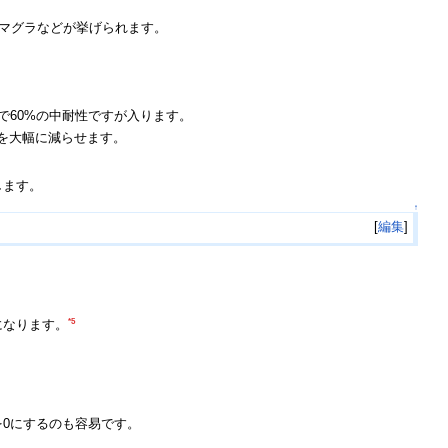
・マグラなどが挙げられます。
Hで60%の中耐性ですが入ります。
を大幅に減らせます。
します。
↑
[
編集
]
*5
になります。
0にするのも容易です。