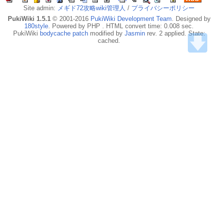
Site admin:
メギド72攻略wiki管理人
/
プライバシーポリシー
PukiWiki 1.5.1
© 2001-2016
PukiWiki Development Team
. Designed by
180style
. Powered by PHP . HTML convert time: 0.008 sec.
PukiWiki
bodycache patch
modified by
Jasmin
rev. 2 applied. State:
cached.