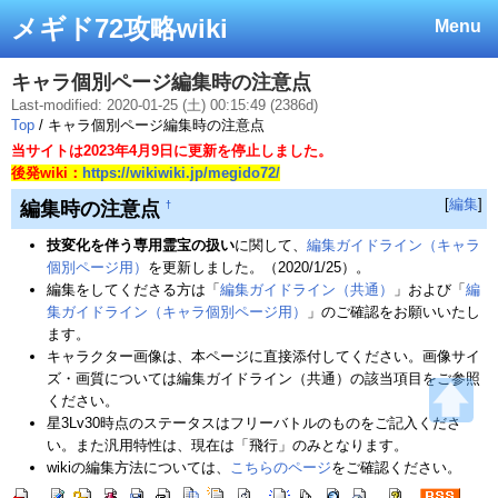
メギド72攻略wiki
Menu
キャラ個別ページ編集時の注意点
Last-modified: 2020-01-25 (土) 00:15:49 (2386d)
Top
/ キャラ個別ページ編集時の注意点
当サイトは2023年4月9日に更新を停止しました。
後発wiki：
https://wikiwiki.jp/megido72/
[
編集
]
編集時の注意点
†
技変化を伴う専用霊宝の扱い
に関して、
編集ガイドライン（キャラ
個別ページ用）
を更新しました。（2020/1/25）。
編集をしてくださる方は「
編集ガイドライン（共通）
」および「
編
集ガイドライン（キャラ個別ページ用）
」のご確認をお願いいたし
ます。
キャラクター画像は、本ページに直接添付してください。画像サイ
ズ・画質については編集ガイドライン（共通）の該当項目をご参照
ください。
星3Lv30時点のステータスはフリーバトルのものをご記入くださ
い。また汎用特性は、現在は「飛行」のみとなります。
wikiの編集方法については、
こちらのページ
をご確認ください。